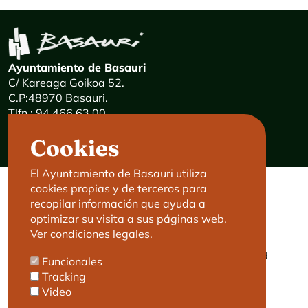
Ayuntamiento de Basauri
C/ Kareaga Goikoa 52.
C.P:48970 Basauri.
Tlfn.: 94 466 63 00
Mensajes 24 horas: 900 840 841
Cookies
E-mail:
haz@basauri.eus
El Ayuntamiento de Basauri utiliza
cookies propias y de terceros para
CONTACTO
LEGAL
recopilar información que ayuda a
optimizar su visita a sus páginas web.
Basauri le atiende
Aviso legal
Ver condiciones legales.
Cita previa
Política de Cookies
Política de privacidad
Funcionales
Accesibilidad
Tracking
Video