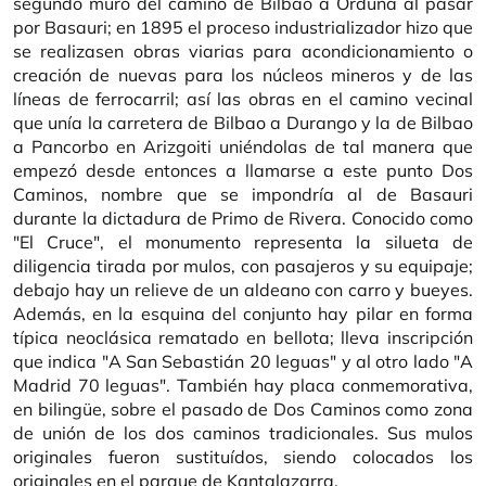
segundo muro del camino de Bilbao a Orduña al pasar
por Basauri; en 1895 el proceso industrializador hizo que
se realizasen obras viarias para acondicionamiento o
creación de nuevas para los núcleos mineros y de las
líneas de ferrocarril; así las obras en el camino vecinal
que unía la carretera de Bilbao a Durango y la de Bilbao
a Pancorbo en Arizgoiti uniéndolas de tal manera que
empezó desde entonces a llamarse a este punto Dos
Caminos, nombre que se impondría al de Basauri
durante la dictadura de Primo de Rivera. Conocido como
"El Cruce", el monumento representa la silueta de
diligencia tirada por mulos, con pasajeros y su equipaje;
debajo hay un relieve de un aldeano con carro y bueyes.
Además, en la esquina del conjunto hay pilar en forma
típica neoclásica rematado en bellota; lleva inscripción
que indica "A San Sebastián 20 leguas" y al otro lado "A
Madrid 70 leguas". También hay placa conmemorativa,
en bilingüe, sobre el pasado de Dos Caminos como zona
de unión de los dos caminos tradicionales. Sus mulos
originales fueron sustituídos, siendo colocados los
originales en el parque de Kantalazarra.