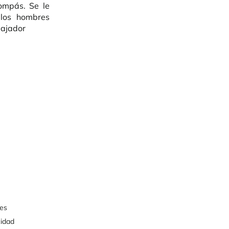
ompás. Se le
 los hombres
bajador
ies
cidad