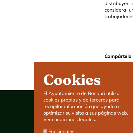
distribuyen
considera u
trabajadores
Compártelo 
Cookies
El Ayuntamiento de Basauri utiliza
cookies propias y de terceros para
recopilar información que ayuda a
optimizar su visita a sus páginas web.
Ver condiciones legales.
Ayuntamiento de Basauri
Funcionales
C/ Kareaga Goikoa 52.