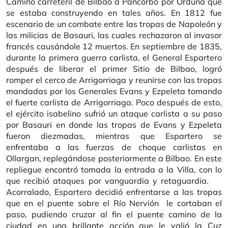
Camino carreteril de Bilbao a Pancorbo por Orduña que
se estaba construyendo en tales años. En 1812 fue
escenario de un combate entre las tropas de Napoleón y
las milicias de Basauri, las cuales rechazaron al invasor
francés causándole 12 muertos. En septiembre de 1835,
durante la primera guerra carlista, el General Espartero
después de liberar el primer Sitio de Bilbao, logró
romper el cerco de Arrigorriaga y reunirse con las tropas
mandadas por los Generales Evans y Ezpeleta tomando
el fuerte carlista de Arrigorriaga. Poco después de esto,
el ejército isabelino sufrió un ataque carlista a su paso
por Basauri en donde las tropas de Evans y Ezpeleta
fueron diezmadas, mientras que Espartero se
enfrentaba a las fuerzas de choque carlistas en
Ollargan, replegándose posteriormente a Bilbao. En este
repliegue encontró tomada la entrada a la Villa, con lo
que recibió ataques por vanguardia y retaguardia.
Acorralado, Espartero decidió enfrentarse a las tropas
que en el puente sobre el Río Nervión le cortaban el
paso, pudiendo cruzar al fin el puente camino de la
ciudad en una brillante acción que le valió la Cuz