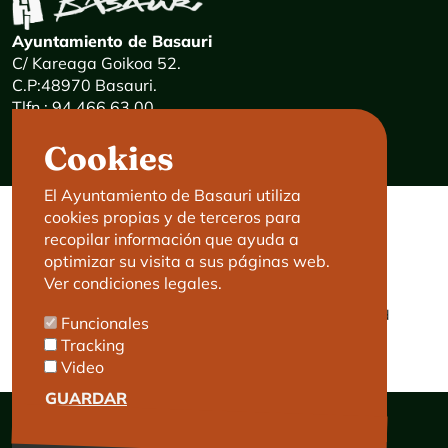
Ayuntamiento de Basauri
C/ Kareaga Goikoa 52.
C.P:48970 Basauri.
Tlfn.: 94 466 63 00
Mensajes 24 horas: 900 840 841
Cookies
E-mail:
haz@basauri.eus
El Ayuntamiento de Basauri utiliza
cookies propias y de terceros para
CONTACTO
LEGAL
recopilar información que ayuda a
optimizar su visita a sus páginas web.
Basauri le atiende
Aviso legal
Ver condiciones legales.
Cita previa
Política de Cookies
Política de privacidad
Funcionales
Accesibilidad
Tracking
Video
GUARDAR