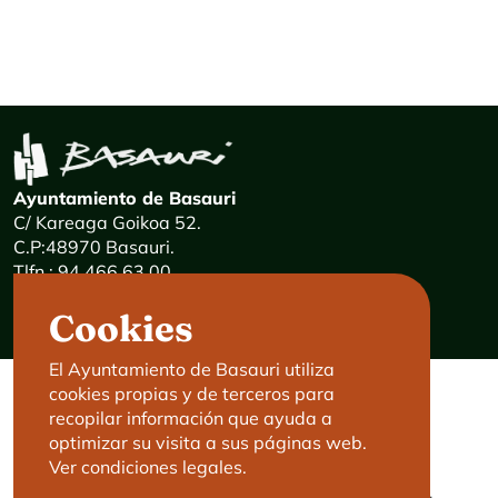
Ayuntamiento de Basauri
C/ Kareaga Goikoa 52.
C.P:48970 Basauri.
Tlfn.: 94 466 63 00
Mensajes 24 horas: 900 840 841
Cookies
E-mail:
haz@basauri.eus
El Ayuntamiento de Basauri utiliza
cookies propias y de terceros para
CONTACTO
LEGAL
recopilar información que ayuda a
optimizar su visita a sus páginas web.
Basauri le atiende
Aviso legal
Ver condiciones legales.
Cita previa
Política de Cookies