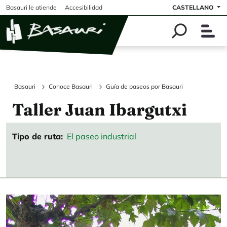
Pasar al contenido principal
Basauri le atiende
Accesibilidad
CASTELLANO
Basauri
Conoce Basauri
Guía de paseos por Basauri
Taller Juan Ibargutxi
Tipo de ruta
El paseo industrial