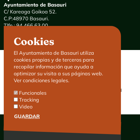
Ayuntamiento de Basauri
C/ Kareaga Goikoa 52.
C.P:48970 Basauri.
Tlfn.: 94 466 63 00
Mensajes 24 horas: 900 840 841
Cookies
E-mail:
haz@basauri.eus
El Ayuntamiento de Basauri utiliza
cookies propias y de terceros para
CONTACTO
LEGAL
recopilar información que ayuda a
optimizar su visita a sus páginas web.
Basauri le atiende
Aviso legal
Ver condiciones legales.
Cita previa
Política de Cookies
Política de privacidad
Funcionales
Accesibilidad
Tracking
Video
GUARDAR