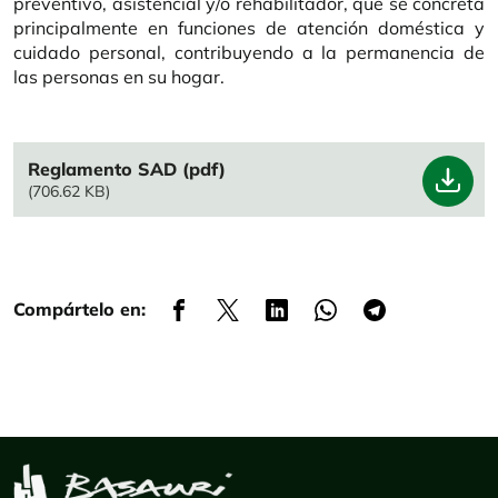
preventivo, asistencial y/o rehabilitador, que se concreta
principalmente en funciones de atención doméstica y
cuidado personal, contribuyendo a la permanencia de
las personas en su hogar.
File
Reglamento SAD (pdf)
(706.62 KB)
Compártelo en: