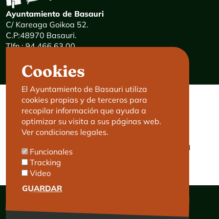
Ayuntamiento de Basauri
C/ Kareaga Goikoa 52.
C.P:48970 Basauri.
Tlfn.: 94 466 63 00
Mensajes 24 horas: 900 840 841
Cookies
E-mail:
haz@basauri.eus
El Ayuntamiento de Basauri utiliza
cookies propias y de terceros para
CONTACTO
LEGAL
recopilar información que ayuda a
optimizar su visita a sus páginas web.
Basauri le atiende
Aviso legal
Ver condiciones legales.
Cita previa
Política de Cookies
Política de privacidad
Funcionales
Accesibilidad
Tracking
Video
GUARDAR