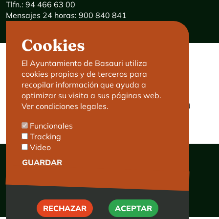
Tlfn.: 94 466 63 00
Mensajes 24 horas: 900 840 841
E-mail:
haz@basauri.eus
Cookies
El Ayuntamiento de Basauri utiliza
CONTACTO
LEGAL
cookies propias y de terceros para
Basauri le atiende
Aviso legal
recopilar información que ayuda a
Cita previa
Política de Cookies
optimizar su visita a sus páginas web.
Ver condiciones legales.
Política de privacidad
Accesibilidad
Funcionales
Tracking
Video
GUARDAR
© Ayuntamiento de Basauri 2026
RECHAZAR
RECHAZAR
ACEPTAR