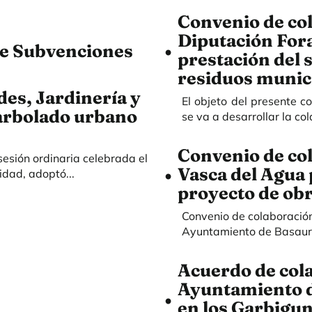
Convenio de col
Diputación Fora
e Subvenciones
prestación del 
residuos munic
s, Jardinería y
El objeto del presente c
 arbolado urbano
se va a desarrollar la col
Convenio de col
sesión ordinaria celebrada el
Vasca del Agua 
dad, adoptó...
proyecto de ob
Convenio de colaboración
Ayuntamiento de Basauri 
Acuerdo de col
Ayuntamiento de
en los Garbigun