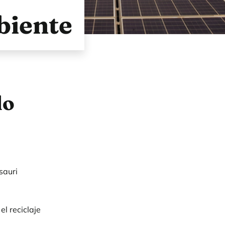
biente
do
sauri
l reciclaje