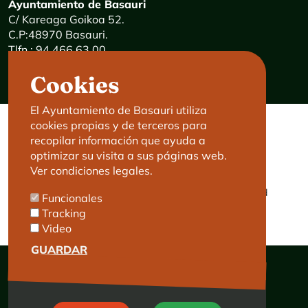
Ayuntamiento de Basauri
C/ Kareaga Goikoa 52.
C.P:48970 Basauri.
Tlfn.: 94 466 63 00
Mensajes 24 horas: 900 840 841
Cookies
E-mail:
haz@basauri.eus
El Ayuntamiento de Basauri utiliza
cookies propias y de terceros para
CONTACTO
LEGAL
recopilar información que ayuda a
optimizar su visita a sus páginas web.
Basauri le atiende
Aviso legal
Ver condiciones legales.
Cita previa
Política de Cookies
Política de privacidad
Funcionales
Accesibilidad
Tracking
Video
GUARDAR