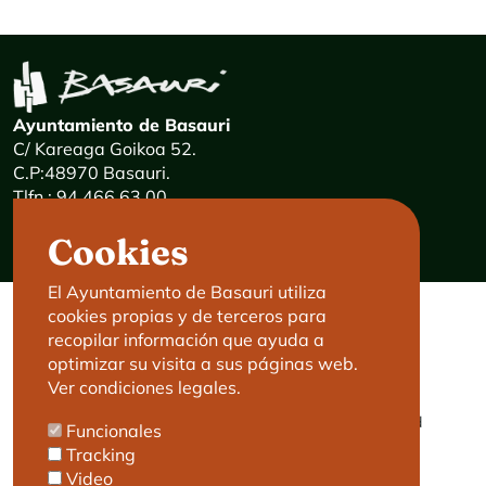
Ayuntamiento de Basauri
C/ Kareaga Goikoa 52.
C.P:48970 Basauri.
Tlfn.: 94 466 63 00
Mensajes 24 horas: 900 840 841
Cookies
E-mail:
haz@basauri.eus
El Ayuntamiento de Basauri utiliza
cookies propias y de terceros para
CONTACTO
LEGAL
recopilar información que ayuda a
optimizar su visita a sus páginas web.
Basauri le atiende
Aviso legal
Ver condiciones legales.
Cita previa
Política de Cookies
Política de privacidad
Funcionales
Accesibilidad
Tracking
Video