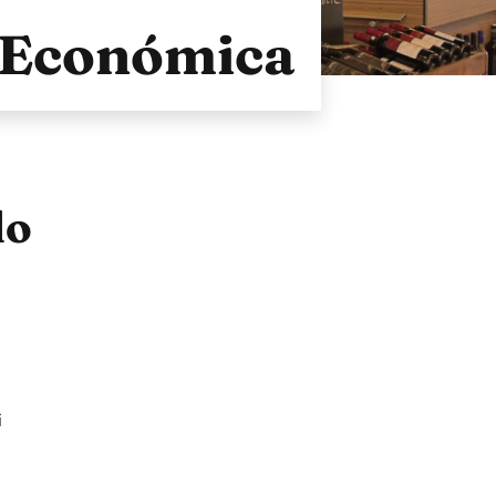
 Económica
do
i