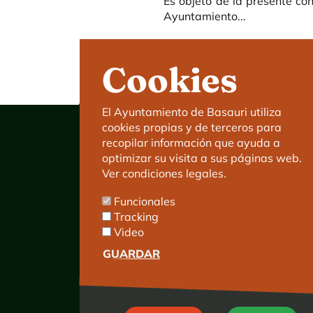
Es objeto de la presente co
Ayuntamiento...
Cookies
El Ayuntamiento de Basauri utiliza
cookies propias y de terceros para
recopilar información que ayuda a
optimizar su visita a sus páginas web.
Ver condiciones legales.
Ayuntamiento de Basauri
Funcionales
C/ Kareaga Goikoa 52.
Tracking
C.P:48970 Basauri.
Video
Tlfn.: 94 466 63 00
Mensajes 24 horas: 900 840 841
GUARDAR
E-mail:
haz@basauri.eus