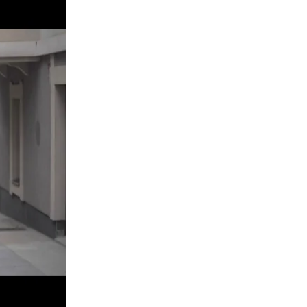
KARAZ BIZI y
n ofrecer su
ue hagan sus
 hasta agotar