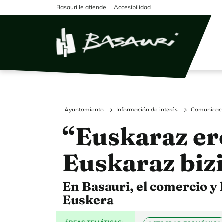
Pasar al contenido principal
Basauri le atiende
Accesibilidad
Ayuntamiento
Información de interés
Comunicac
“Euskaraz er
Euskaraz biz
En Basauri, el comercio y 
Euskera