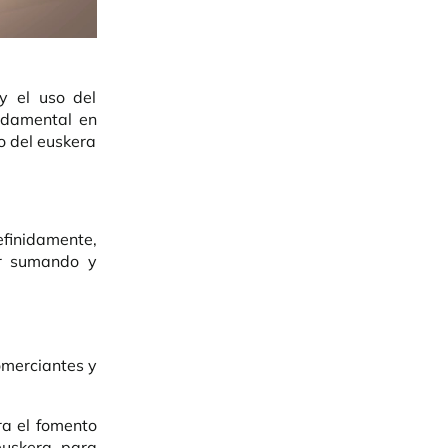
y el uso del
ndamental en
o del euskera
finidamente,
r sumando y
comerciantes y
ra el fomento
euskera para