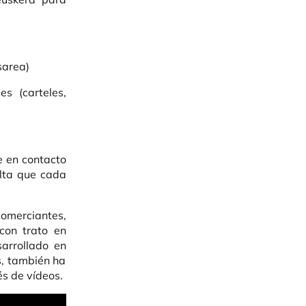
sarea)
s (carteles,
e en contacto
ulta que cada
merciantes,
con trato en
arrollado en
s, también ha
s de vídeos.