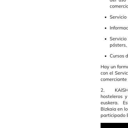
comercia
Servicio
Informac
Servici
pósters, 
Cursos d
Hay un formu
con el Servi
comerciante
2. KAISHOP
hosteleros 
euskera. Es
Bizkaia en l
participado 
URL de Vide