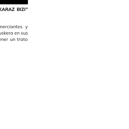
ARAZ BIZI”
erciantes y
uskera en sus
ener un trato