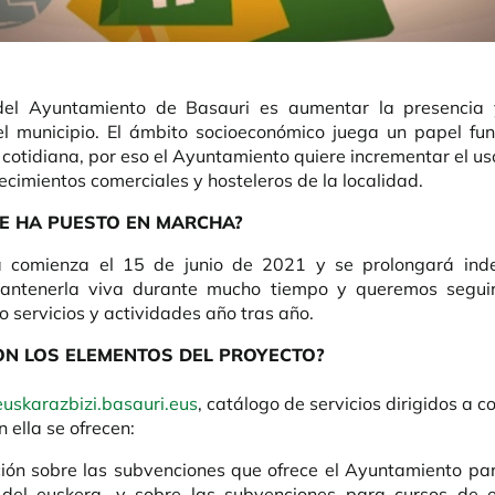
 del Ayuntamiento de Basauri es aumentar la presencia 
el municipio. El ámbito socioeconómico juega un papel fu
 cotidiana, por eso el Ayuntamiento quiere incrementar el us
ecimientos comerciales y hosteleros de la localidad.
E HA PUESTO EN MARCHA?
comienza el 15 de junio de 2021 y se prolongará inde
antenerla viva durante mucho tiempo y queremos segui
o servicios y actividades año tras año.
ON LOS ELEMENTOS DEL PROYECTO?
euskarazbizi.basauri.eus
, catálogo de servicios dirigidos a 
n ella se ofrecen:
ión sobre las subvenciones que ofrece el Ayuntamiento pa
 del euskera, y sobre las subvenciones para cursos de 