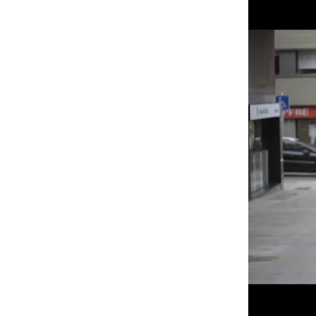
Ahora, en j
entregaremo
atención en
compras en e
las existenci