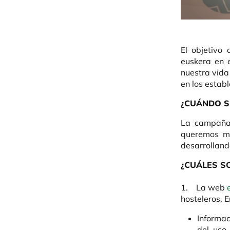
El objetivo
euskera en 
nuestra vida
en los establ
¿CUÁNDO S
La campaña 
queremos m
desarrolland
¿CUÁLES S
1. La web
hosteleros. E
Informac
del uso