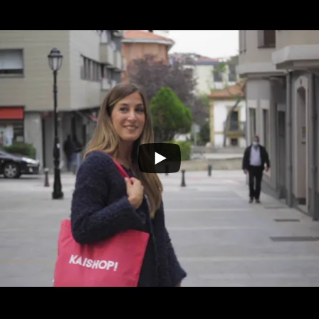
unio, nos sumaremos al proyecto EUSKARAZ EROSI, EUS
s las bolsas KAISHOP a los establecimientos que pueda
 euskera para que ellos se las regalen a los clientes q
uskera. Repartiremos 2.000 bolsas hasta el 15 de julio o
as.