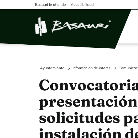
Pasar al contenido principal
Basauri le atiende
Accesibilidad
Ayuntamiento
Información de interés
Comunicac
Convocatoria
presentación
solicitudes p
instalación d