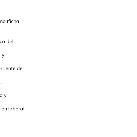
mo (ficha
ca del
 y
rriente de
.
a y
ón laboral.