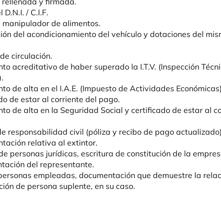
d rellenada y firmada.
 D.N.I. / C.I.F.
e manipulador de alimentos.
ión del acondicionamiento del vehículo y dotaciones del mis
de circulación.
o acreditativo de haber superado la I.T.V. (Inspección Técni
.
o de alta en el I.A.E. (Impuesto de Actividades Económicas)
do de estar al corriente del pago.
o de alta en la Seguridad Social y certificado de estar al co
e responsabilidad civil (póliza y recibo de pago actualizado)
ación relativa al extintor.
de personas jurídicas, escritura de constitución de la empres
ación del representante.
 personas empleadas, documentación que demuestre la relaci
ión de persona suplente, en su caso.