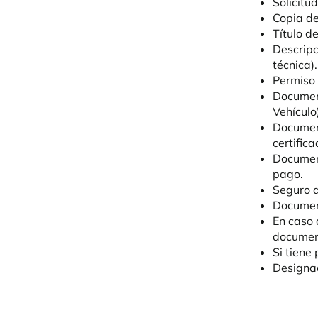
Solicitu
Copia del
Título d
Descripc
técnica).
Permiso 
Document
Vehículo)
Document
certifica
Document
pago.
Seguro d
Document
En caso 
document
Si tiene
Designac