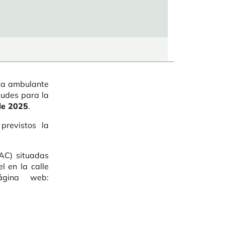
nta ambulante
tudes para la
de 2025
.
previstos la
AC) situadas
l en la calle
ágina web: