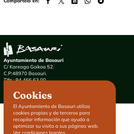
Compártelo en:
Ayuntamiento de Basauri
C/ Kareaga Goikoa 52.
C.P:48970 Basauri.
Tlfn.: 94 466 63 00
Mensajes 24 horas: 900 840 841
Cookies
E-mail:
haz@basauri.eus
El Ayuntamiento de Basauri utiliza
cookies propias y de terceros para
CONTACTO
LEGAL
recopilar información que ayuda a
optimizar su visita a sus páginas web.
Basauri le atiende
Aviso legal
Ver condiciones legales.
Cita previa
Política de Cookies