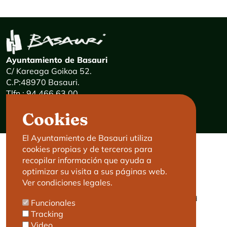
Ayuntamiento de Basauri
C/ Kareaga Goikoa 52.
C.P:48970 Basauri.
Tlfn.: 94 466 63 00
Mensajes 24 horas: 900 840 841
Cookies
E-mail:
haz@basauri.eus
El Ayuntamiento de Basauri utiliza
cookies propias y de terceros para
CONTACTO
LEGAL
recopilar información que ayuda a
optimizar su visita a sus páginas web.
Basauri le atiende
Aviso legal
Ver condiciones legales.
Cita previa
Política de Cookies
Política de privacidad
Funcionales
Accesibilidad
Tracking
Video