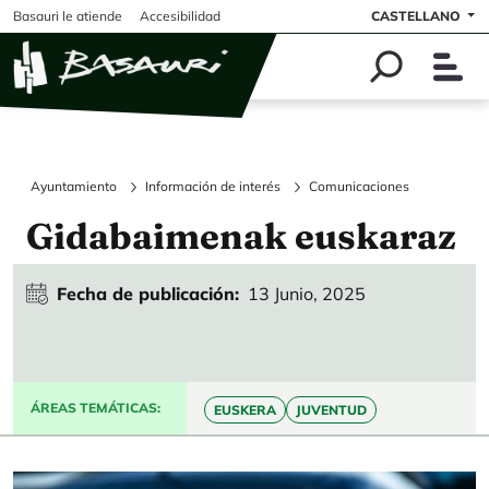
Pasar al contenido principal
Basauri le atiende
Accesibilidad
CASTELLANO
Ayuntamiento
Información de interés
Comunicaciones
Gidabaimenak euskaraz
Fecha de publicación
13 Junio, 2025
ÁREAS TEMÁTICAS
EUSKERA
JUVENTUD