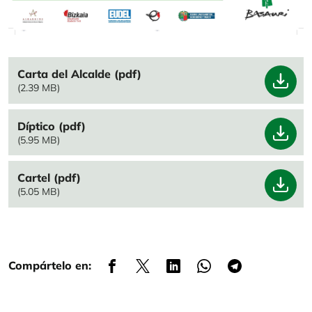
File
Carta del Alcalde (pdf)
(2.39 MB)
File
Díptico (pdf)
(5.95 MB)
File
Cartel (pdf)
(5.05 MB)
Compártelo en: