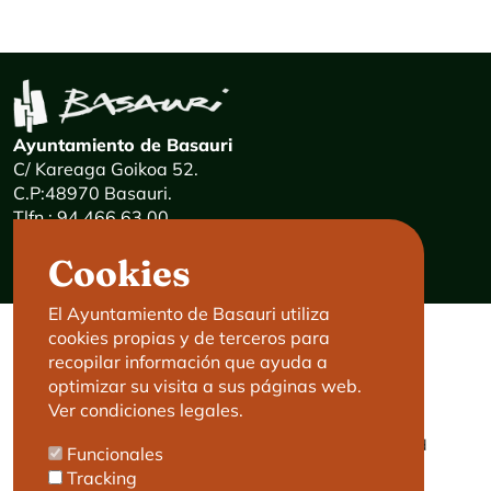
Ayuntamiento de Basauri
C/ Kareaga Goikoa 52.
C.P:48970 Basauri.
Tlfn.: 94 466 63 00
Mensajes 24 horas: 900 840 841
Cookies
E-mail:
haz@basauri.eus
El Ayuntamiento de Basauri utiliza
cookies propias y de terceros para
CONTACTO
LEGAL
recopilar información que ayuda a
optimizar su visita a sus páginas web.
Basauri le atiende
Aviso legal
Ver condiciones legales.
Cita previa
Política de Cookies
Política de privacidad
Funcionales
Accesibilidad
Tracking