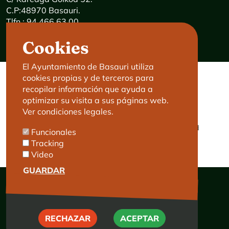
C.P:48970 Basauri.
Tlfn.: 94 466 63 00
Mensajes 24 horas: 900 840 841
Cookies
E-mail:
haz@basauri.eus
El Ayuntamiento de Basauri utiliza
cookies propias y de terceros para
CONTACTO
LEGAL
recopilar información que ayuda a
optimizar su visita a sus páginas web.
Basauri le atiende
Aviso legal
Ver condiciones legales.
Cita previa
Política de Cookies
Política de privacidad
Funcionales
Accesibilidad
Tracking
Video
GUARDAR
RECHAZAR
RECHAZAR
ACEPTAR
© Ayuntamiento de Basauri 2026