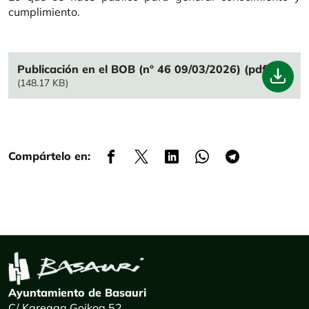
cumplimiento.
File
Publicación en el BOB (nº 46 09/03/2026) (pdf)
(148.17 KB)
Compártelo en:
Ayuntamiento de Basauri
C/ Kareaga Goikoa 52.