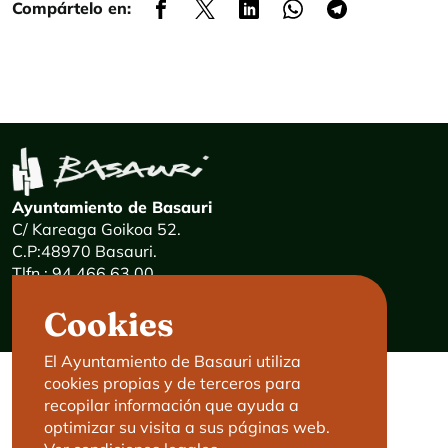
Compártelo en:
Ayuntamiento de Basauri
C/ Kareaga Goikoa 52.
C.P:48970 Basauri.
Tlfn.: 94 466 63 00
Mensajes 24 horas: 900 840 841
Cookies
E-mail:
haz@basauri.eus
El Ayuntamiento de Basauri utiliza
cookies propias y de terceros para
CONTACTO
LEGAL
recopilar información que ayuda a
optimizar su visita a sus páginas web.
Basauri le atiende
Aviso legal