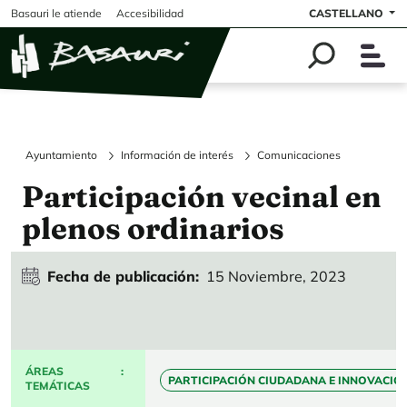
Pasar al contenido principal
Basauri le atiende
Accesibilidad
CASTELLANO
Ayuntamiento
Información de interés
Comunicaciones
Participación vecinal en
plenos ordinarios
Fecha de publicación
15 Noviembre, 2023
ÁREAS
PARTICIPACIÓN CIUDADANA E INNOVACIÓ
TEMÁTICAS