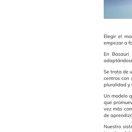
Elegir el mo
empezar a fo
En Basauri
adaptándose 
Se trata de 
centros con 
pluralidad y 
Un modelo qu
que promuev
vez más com
de aprendiza
Nuestro sist