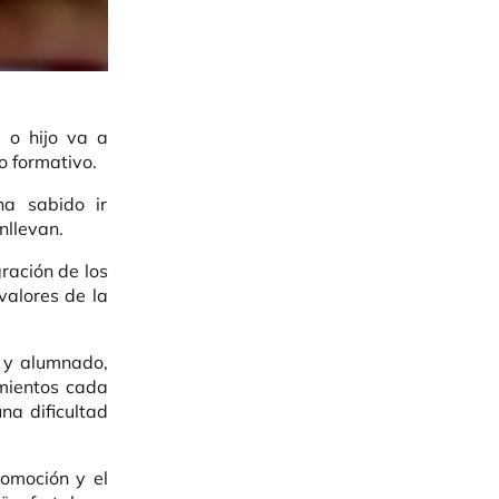
a o hijo va a
o formativo.
a sabido ir
nllevan.
ración de los
valores de la
o y alumnado,
mientos cada
a dificultad
romoción y el