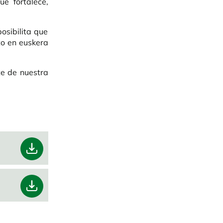
üe fortalece,
osibilita que
to en euskera
te de nuestra