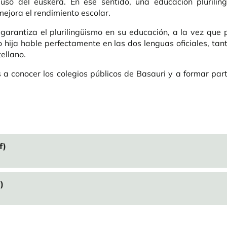
uso del euskera. En ese sentido, una educación pluriling
mejora el rendimiento escolar.
garantiza el plurilingüismo en su educación, a la vez que p
 o hija hable perfectamente en las dos lenguas oficiales, tan
ellano.
 a conocer los colegios públicos de Basauri y a formar par
f)
)