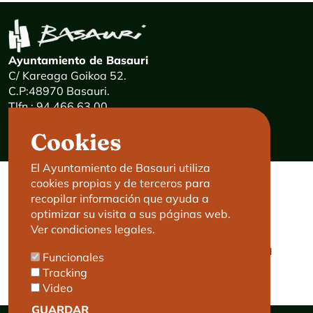
Ayuntamiento de Basauri
C/ Kareaga Goikoa 52.
C.P:48970 Basauri.
Tlfn.: 94 466 63 00
Mensajes 24 horas: 900 840 841
Cookies
E-mail:
haz@basauri.eus
El Ayuntamiento de Basauri utiliza
cookies propias y de terceros para
CONTACTO
LEGAL
recopilar información que ayuda a
optimizar su visita a sus páginas web.
Basauri le atiende
Aviso legal
Ver condiciones legales.
Cita previa
Política de Cookies
Política de privacidad
Funcionales
Accesibilidad
Tracking
Video
GUARDAR