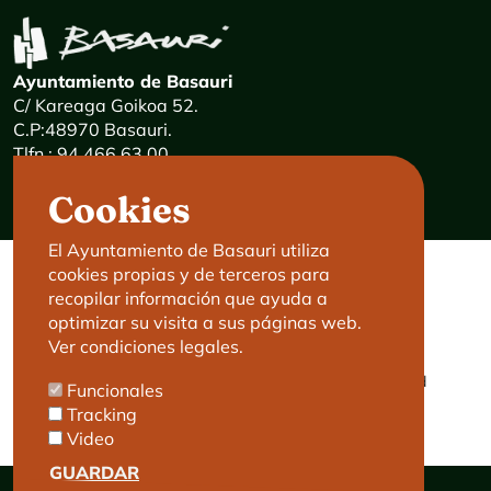
Ayuntamiento de Basauri
C/ Kareaga Goikoa 52.
C.P:48970 Basauri.
Tlfn.: 94 466 63 00
Mensajes 24 horas: 900 840 841
Cookies
E-mail:
haz@basauri.eus
El Ayuntamiento de Basauri utiliza
cookies propias y de terceros para
CONTACTO
LEGAL
recopilar información que ayuda a
optimizar su visita a sus páginas web.
Basauri le atiende
Aviso legal
Ver condiciones legales.
Cita previa
Política de Cookies
Política de privacidad
Funcionales
Accesibilidad
Tracking
Video
GUARDAR