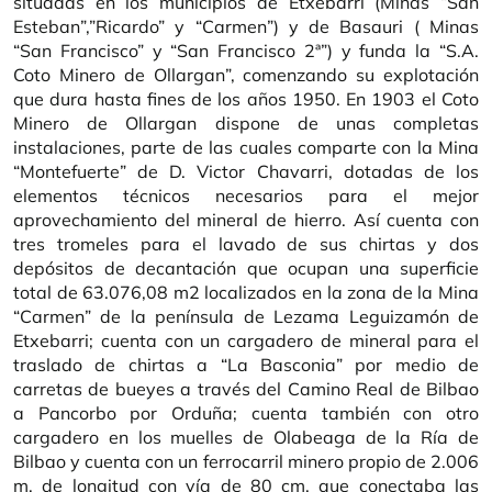
situadas en los municipios de Etxebarri (Minas “San
Esteban”,”Ricardo” y “Carmen”) y de Basauri ( Minas
“San Francisco” y “San Francisco 2ª”) y funda la “S.A.
Coto Minero de Ollargan”, comenzando su explotación
que dura hasta fines de los años 1950. En 1903 el Coto
Minero de Ollargan dispone de unas completas
instalaciones, parte de las cuales comparte con la Mina
“Montefuerte” de D. Victor Chavarri, dotadas de los
elementos técnicos necesarios para el mejor
aprovechamiento del mineral de hierro. Así cuenta con
tres tromeles para el lavado de sus chirtas y dos
depósitos de decantación que ocupan una superficie
total de 63.076,08 m2 localizados en la zona de la Mina
“Carmen” de la península de Lezama Leguizamón de
Etxebarri; cuenta con un cargadero de mineral para el
traslado de chirtas a “La Basconia” por medio de
carretas de bueyes a través del Camino Real de Bilbao
a Pancorbo por Orduña; cuenta también con otro
cargadero en los muelles de Olabeaga de la Ría de
Bilbao y cuenta con un ferrocarril minero propio de 2.006
m. de longitud con vía de 80 cm. que conectaba las