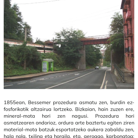
1855ean, Bessemer prozedura asmatu zen, burdin ez-
fosforikotik altzairua lortzeko. Bizkaian, hain zuzen ere,
mineral-mota hori zen nagusi. Prozedura hori
asmatzearen ondorioz, ordura arte baztertu egiten ziren
material-mota batzuk esportatzeko aukera zabaldu zen,
hala nola, txilina eta horaila, eta, geroago, karbonatoa;