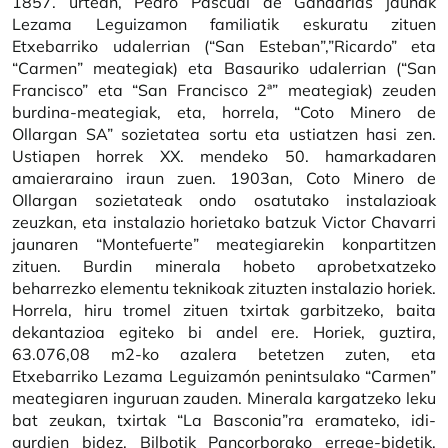
1857. urtean, Pedro Pascual de Gandarias jaunak
Lezama Leguizamon familiatik eskuratu zituen
Etxebarriko udalerrian (“San Esteban”,”Ricardo” eta
“Carmen” meategiak) eta Basauriko udalerrian (“San
Francisco” eta “San Francisco 2ª” meategiak) zeuden
burdina-meategiak, eta, horrela, “Coto Minero de
Ollargan SA” sozietatea sortu eta ustiatzen hasi zen.
Ustiapen horrek XX. mendeko 50. hamarkadaren
amaieraraino iraun zuen. 1903an, Coto Minero de
Ollargan sozietateak ondo osatutako instalazioak
zeuzkan, eta instalazio horietako batzuk Victor Chavarri
jaunaren “Montefuerte” meategiarekin konpartitzen
zituen. Burdin minerala hobeto aprobetxatzeko
beharrezko elementu teknikoak zituzten instalazio horiek.
Horrela, hiru tromel zituen txirtak garbitzeko, baita
dekantazioa egiteko bi andel ere. Horiek, guztira,
63.076,08 m2-ko azalera betetzen zuten, eta
Etxebarriko Lezama Leguizamón penintsulako “Carmen”
meategiaren inguruan zauden. Minerala kargatzeko leku
bat zeukan, txirtak “La Basconia”ra eramateko, idi-
gurdien bidez, Bilbotik Pancorborako errege-bidetik,