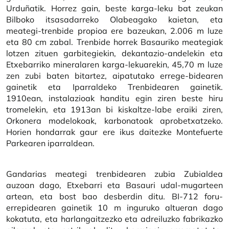
Urduñatik. Horrez gain, beste karga-leku bat zeukan
Bilboko itsasadarreko Olabeagako kaietan, eta
meategi-trenbide propioa ere bazeukan, 2.006 m luze
eta 80 cm zabal. Trenbide horrek Basauriko meategiak
lotzen zituen garbitegiekin, dekantazio-andelekin eta
Etxebarriko mineralaren karga-lekuarekin, 45,70 m luze
zen zubi baten bitartez, aipatutako errege-bidearen
gainetik eta Iparraldeko Trenbidearen gainetik.
1910ean, instalazioak handitu egin ziren beste hiru
tromelekin, eta 1913an bi kiskaltze-labe eraiki ziren,
Orkonera modelokoak, karbonatoak aprobetxatzeko.
Horien hondarrak gaur ere ikus daitezke Montefuerte
Parkearen iparraldean.
Gandarias meategi trenbidearen zubia Zubialdea
auzoan dago, Etxebarri eta Basauri udal-mugarteen
artean, eta bost bao desberdin ditu. BI-712 foru-
errepidearen gainetik 10 m inguruko altueran dago
kokatuta, eta harlangaitzezko eta adreiluzko fabrikazko