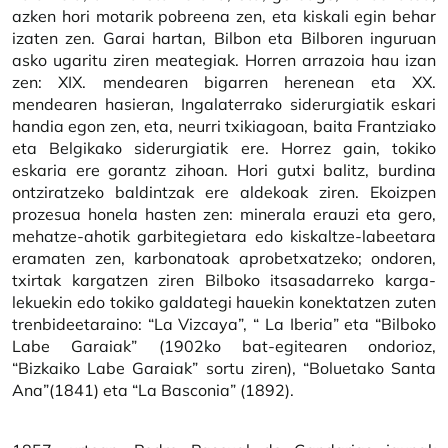
azken hori motarik pobreena zen, eta kiskali egin behar
izaten zen. Garai hartan, Bilbon eta Bilboren inguruan
asko ugaritu ziren meategiak. Horren arrazoia hau izan
zen: XIX. mendearen bigarren herenean eta XX.
mendearen hasieran, Ingalaterrako siderurgiatik eskari
handia egon zen, eta, neurri txikiagoan, baita Frantziako
eta Belgikako siderurgiatik ere. Horrez gain, tokiko
eskaria ere gorantz zihoan. Hori gutxi balitz, burdina
ontziratzeko baldintzak ere aldekoak ziren. Ekoizpen
prozesua honela hasten zen: minerala erauzi eta gero,
mehatze-ahotik garbitegietara edo kiskaltze-labeetara
eramaten zen, karbonatoak aprobetxatzeko; ondoren,
txirtak kargatzen ziren Bilboko itsasadarreko karga-
lekuekin edo tokiko galdategi hauekin konektatzen zuten
trenbideetaraino: “La Vizcaya”, “ La Iberia” eta “Bilboko
Labe Garaiak” (1902ko bat-egitearen ondorioz,
“Bizkaiko Labe Garaiak” sortu ziren), “Boluetako Santa
Ana”(1841) eta “La Basconia” (1892).