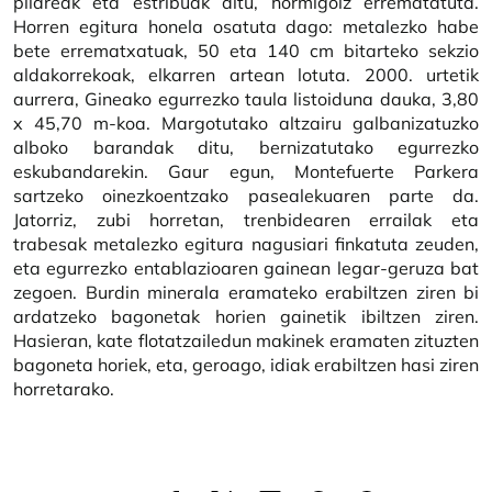
pilareak eta estribuak ditu, hormigoiz errematatuta.
Horren egitura honela osatuta dago: metalezko habe
bete errematxatuak, 50 eta 140 cm bitarteko sekzio
aldakorrekoak, elkarren artean lotuta. 2000. urtetik
aurrera, Gineako egurrezko taula listoiduna dauka, 3,80
x 45,70 m-koa. Margotutako altzairu galbanizatuzko
alboko barandak ditu, bernizatutako egurrezko
eskubandarekin. Gaur egun, Montefuerte Parkera
sartzeko oinezkoentzako pasealekuaren parte da.
Jatorriz, zubi horretan, trenbidearen errailak eta
trabesak metalezko egitura nagusiari finkatuta zeuden,
eta egurrezko entablazioaren gainean legar-geruza bat
zegoen. Burdin minerala eramateko erabiltzen ziren bi
ardatzeko bagonetak horien gainetik ibiltzen ziren.
Hasieran, kate flotatzailedun makinek eramaten zituzten
bagoneta horiek, eta, geroago, idiak erabiltzen hasi ziren
horretarako.