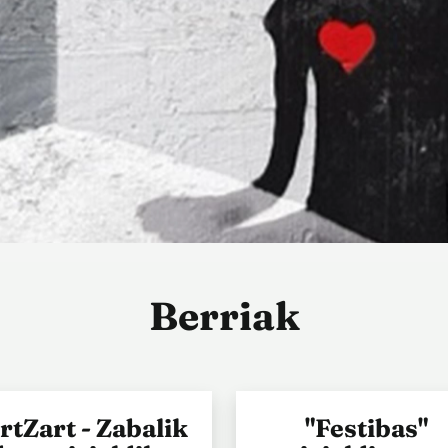
Berriak
rtZart - Zabalik
"Festibas"