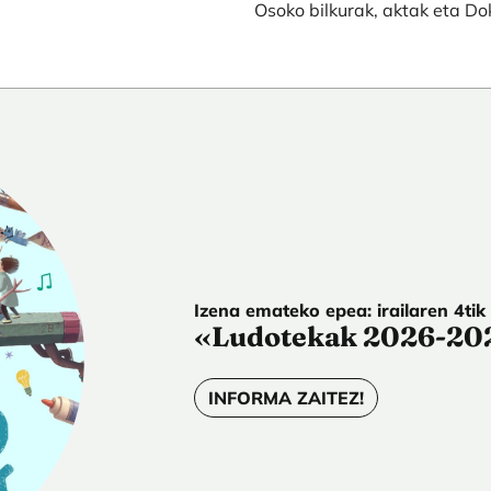
Osoko bilkurak, aktak eta D
Izena emateko epea: irailaren 4tik
«Ludotekak 2026-20
INFORMA ZAITEZ!