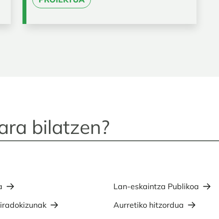
a
Lan-eskaintza Publikoa
 iradokizunak
Aurretiko hitzordua