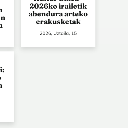
2026ko irailetik
n
abendura arteko
en
erakusketak
a
2026, Uztaila, 15
i:
o
a