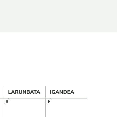
LARUNBATA
IGANDEA
8
9