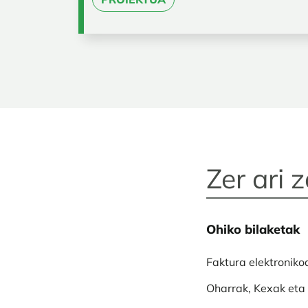
Ohiko bilaketak
Faktura elektroniko
Oharrak, Kexak eta