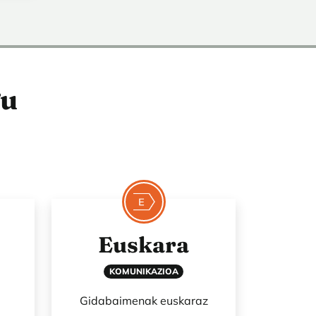
gu
Euskara
KOMUNIKAZIOA
Gidabaimenak euskaraz