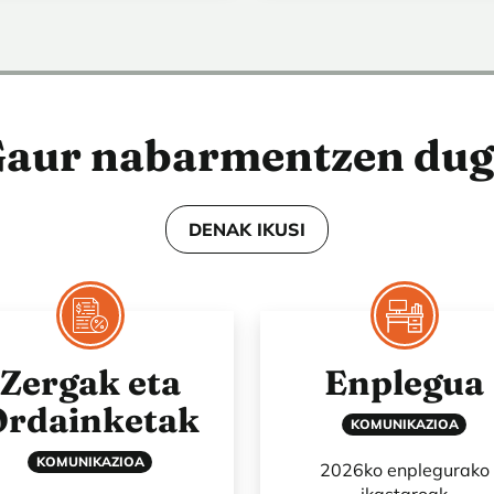
aur nabarmentzen du
DENAK IKUSI
Zergak eta
Enplegua
Ordainketak
KOMUNIKAZIOA
KOMUNIKAZIOA
2026ko enplegurako