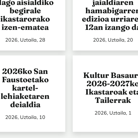
dago aisialdiko
jaialdiaren
begirale
hamabigarre
ikastarorako
edizioa urriar
izen-ematea
12an izango d
2026, Uztaila, 28
2026, Uztaila, 20
2026ko San
Kultur Basaur
Faustoetako
2026-2027k
kartel-
Ikastaroak et
lehiaketaren
Tailerrak
deialdia
2026, Uztaila, 1
2026, Uztaila, 10