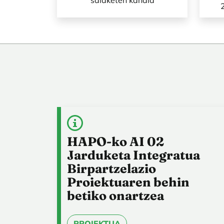
salaketen kanala
HAPO-ko AI 02
Jarduketa Integratua
Birpartzelazio
Proiektuaren behin
betiko onartzea
PROIEKTUA