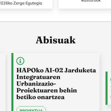
ikastaroak
2026ko Zerga Egutegia
Abisuak
HAPOko AI-02 Jarduketa
Integratuaren
Urbanizazio-
Proiektuaren behin
betiko onartzea
PROIEKTUA