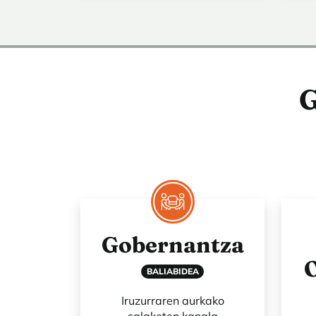
G
Gobernantza
BALIABIDEA
Iruzurraren aurkako