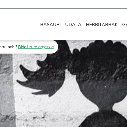
BASAURI
UDALA
HERRITARRAK
G
ertu nahi?
Bidali zure argazkia