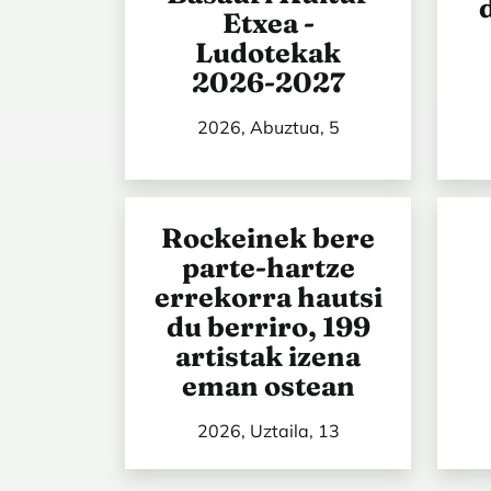
Etxea -
Ludotekak
2026-2027
2026, Abuztua, 5
Rockeinek bere
parte-hartze
errekorra hautsi
du berriro, 199
artistak izena
eman ostean
2026, Uztaila, 13