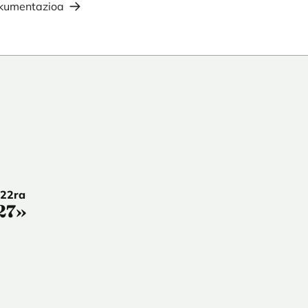
okumentazioa
 22ra
27»