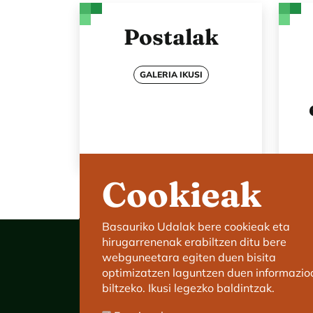
Postalak
GALERIA IKUSI
Cookieak
Basauriko Udalak bere cookieak eta
hirugarrenenak erabiltzen ditu bere
webguneetara egiten duen bisita
optimizatzen laguntzen duen informazio
biltzeko. Ikusi legezko baldintzak.
Basauriko Udaletxea