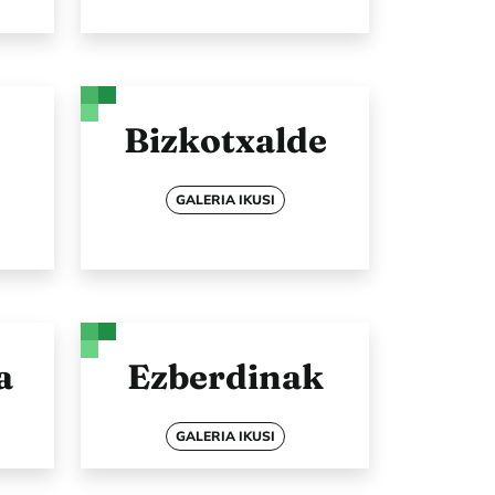
Bizkotxalde
GALERIA IKUSI
a
Ezberdinak
GALERIA IKUSI