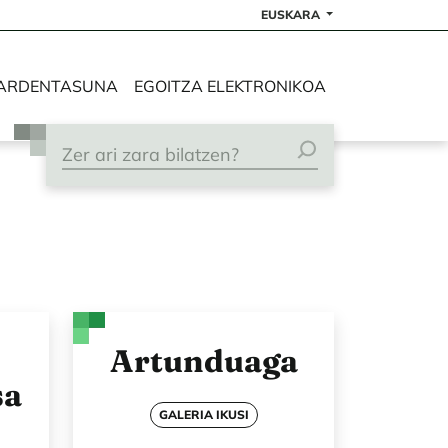
EUSKARA
ARDENTASUNA
EGOITZA ELEKTRONIKOA
Artunduaga
sa
GALERIA IKUSI