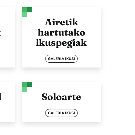
Airetik
k
hartutako
ikuspegiak
GALERIA IKUSI
l
Soloarte
GALERIA IKUSI