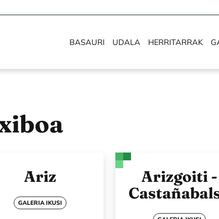
BASAURI
UDALA
HERRITARRAK
G
txiboa
Ariz
Arizgoiti -
Castañabal
GALERIA IKUSI