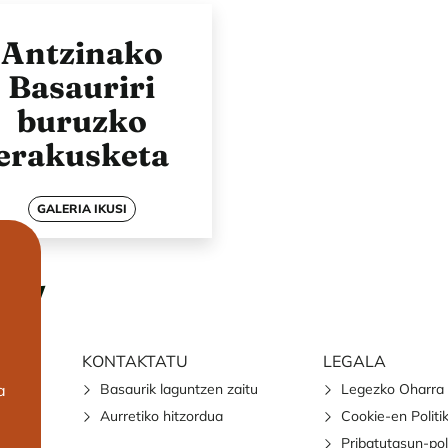
Antzinako
Basauriri
buruzko
erakusketa
GALERIA IKUSI
KONTAKTATU
LEGALA
a
Basaurik laguntzen zaitu
Legezko Oharra
Aurretiko hitzordua
Cookie-en Politi
Pribatutasun-pol