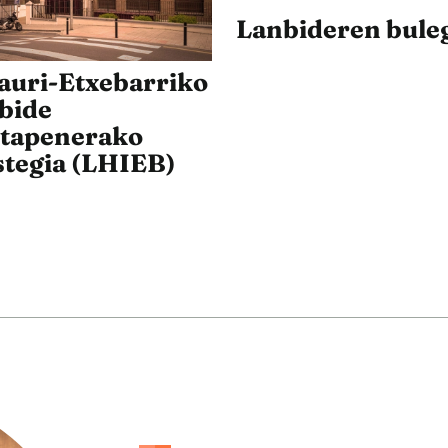
Lanbideren bule
auri-Etxebarriko
bide
tapenerako
stegia (LHIEB)