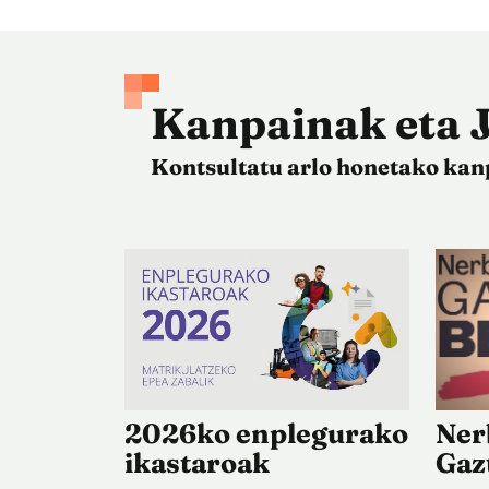
Kanpainak eta 
Kontsultatu arlo honetako kan
2026ko enplegurako
Ner
ikastaroak
Gaz