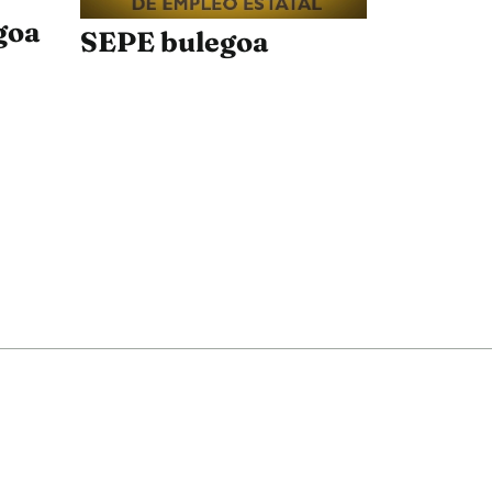
goa
SEPE bulegoa