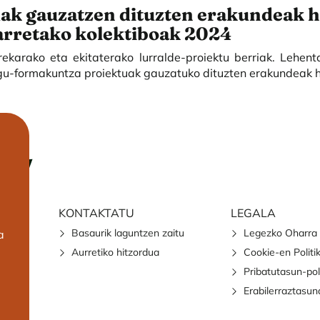
ak gauzatzen dituzten erakundeak h
rretako kolektiboak 2024
orekarako eta ekitaterako lurralde-proiektu berriak. Lehen
u-formakuntza proiektuak gauzatuko dituzten erakundeak 
KONTAKTATU
LEGALA
Basaurik laguntzen zaitu
Legezko Oharra
a
Aurretiko hitzordua
Cookie-en Politi
Pribatutasun-pol
Erabilerraztasun