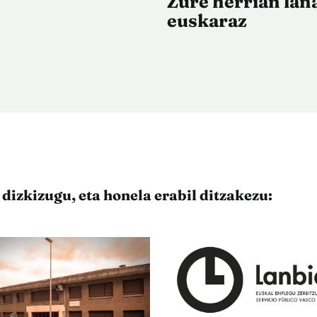
Zure herrian lan
euskaraz
izkizugu, eta honela erabil ditzakezu: