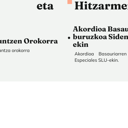
k eta
Hitzarm
Akordioa Basau
buruzkoa Siden
ntzen Orokorra
ekin
antza orokorra
Akordioa Basauriarren
Especiales SLU-ekin.