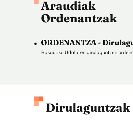
Araudia
Ordenantzak
ORDENANTZA - Dirulagu
Basauriko Udalaren dirulaguntzen orden
Dirulaguntzak