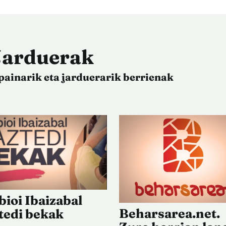
Jarduerak
painarik eta jarduerarik berrienak
bioi Ibaizabal
Beharsarea.net.
tedi bekak