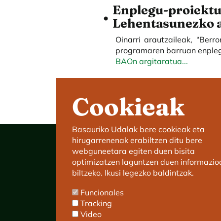
Enplegu-proiektu
Lehentasunezko a
Oinarri arautzaileak, “Berr
programaren barruan enpleg
BAOn argitaratua...
Cookieak
Basauriko Udalak bere cookieak eta
hirugarrenenak erabiltzen ditu bere
webguneetara egiten duen bisita
optimizatzen laguntzen duen informazio
biltzeko. Ikusi legezko baldintzak.
Basauriko Udaletxea
Funcionales
C/ Kareaga Goikoa 52.
Tracking
P.K.:48970 Basauri.
Video
Tlfn.: 94 466 63 00