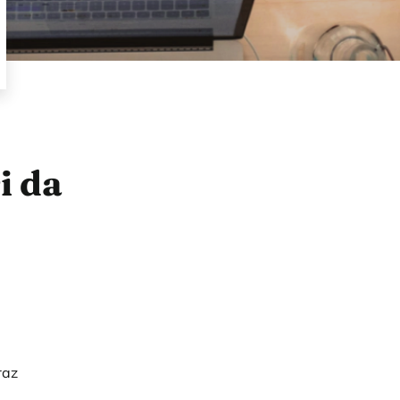
i da
raz