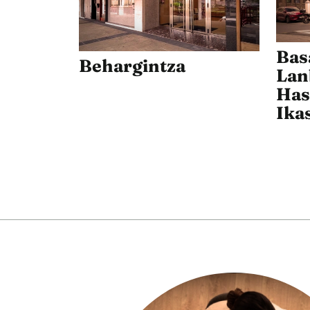
Bas
Behargintza
Lan
Has
Ika