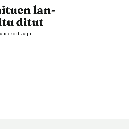
nituen lan-
tu ditut
gunduko dizugu