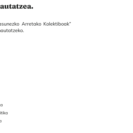
autatzea.
tasunezko Arretako Kolektiboak”
hautatzeko.
ka
itika
a