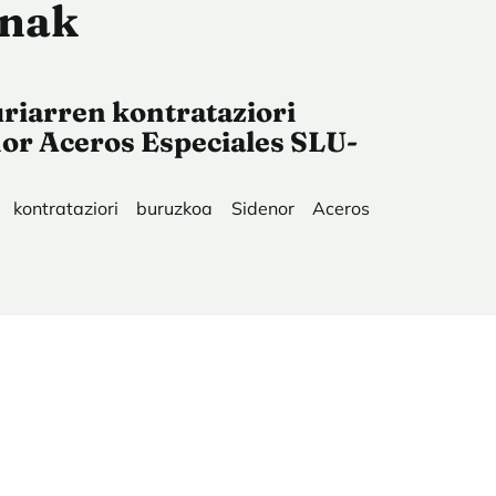
enak
riarren kontrataziori
or Aceros Especiales SLU-
 kontrataziori buruzkoa Sidenor Aceros