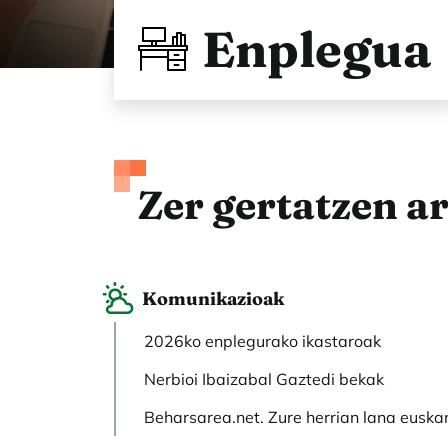
Enplegua
Zer gertatzen ar
Komunikazioak
2026ko enplegurako ikastaroak
Nerbioi Ibaizabal Gaztedi bekak
Beharsarea.net. Zure herrian lana euska