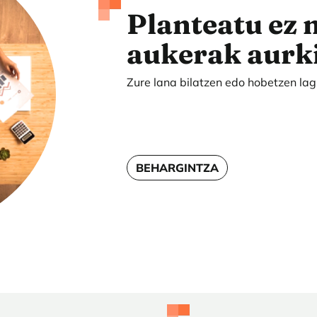
Planteatu ez 
aukerak aurki
Zure lana bilatzen edo hobetzen la
BEHARGINTZA