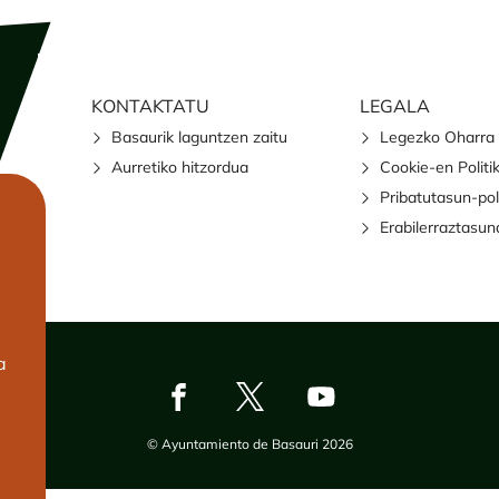
KONTAKTATU
LEGALA
Basaurik laguntzen zaitu
Legezko Oharra
Aurretiko hitzordua
Cookie-en Politi
Pribatutasun-pol
Erabilerraztasun
a
© Ayuntamiento de Basauri 2026