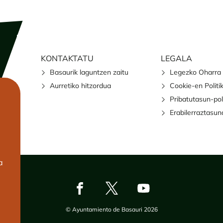
KONTAKTATU
LEGALA
Basaurik laguntzen zaitu
Legezko Oharra
Aurretiko hitzordua
Cookie-en Politi
Pribatutasun-pol
Erabilerraztasun
a
© Ayuntamiento de Basauri 2026