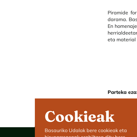
Piramide fo
darama. Basa
En homenaje 
herrialdeeta
eta material 
Parteka eza
Cookieak
Basauriko Udalak bere cookieak eta