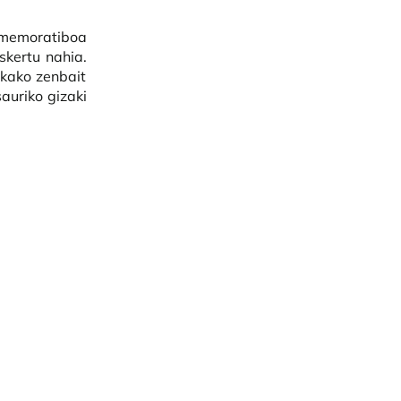
nmemoratiboa
skertu nahia.
ikako zenbait
auriko gizaki