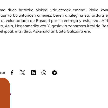
rma duen harrizko blokea, udaletxeak emana. Plaka ko
uriko boluntarioen omenez, beren ahalegina eta ardura e
al voluntariado de Basauri por su entrega y esfuerzo . Afr
ra, Asia, Hegoamerika eta Yugoslavia zaharrera iritsi da Bas
ekipoak iritsi dira. Azkenaldian baita Galiziara ere.
zu: