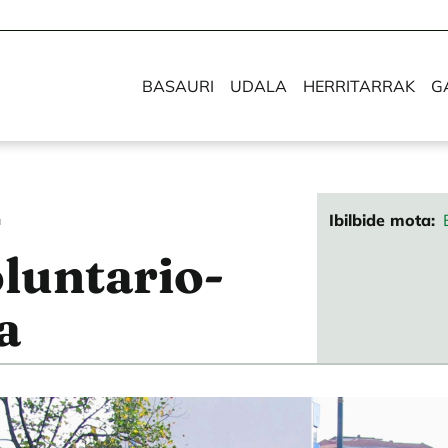
BASAURI
UDALA
HERRITARRAK
G
Ibilbide mota
a
luntario-
a