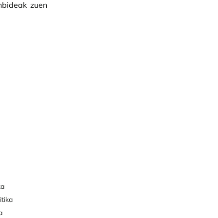
enbideak zuen
ka
itika
a