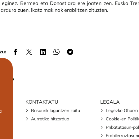
 eginez. Bermeo eta Donostiara ere joaten zen. Eusko Tr
ardura zuen, ikatz makinak erabiltzen zituzten.
zu:
KONTAKTATU
LEGALA
Basaurik laguntzen zaitu
Legezko Oharra
a
Aurretiko hitzordua
Cookie-en Politi
Pribatutasun-pol
Erabilerraztasun