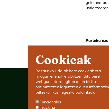
geldiune bat
ustiatzearen 
Parteka eza
Cookieak
Basauriko Udalak bere cookieak eta
hirugarrenenak erabiltzen ditu bere
webguneetara egiten duen bisita
optimizatzen laguntzen duen informazio
biltzeko. Ikusi legezko baldintzak.
Basauriko Udaletxea
Funcionales
C/ Kareaga Goikoa 52.
Tracking
P.K.:48970 Basauri.