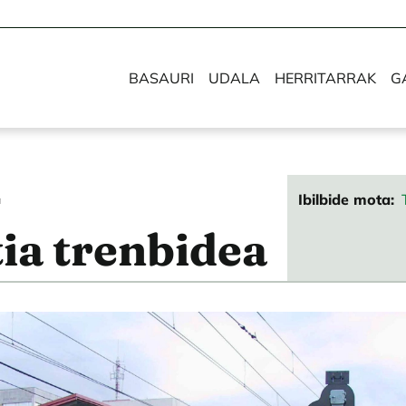
BASAURI
UDALA
HERRITARRAK
G
Ibilbide mota
a
ia trenbidea