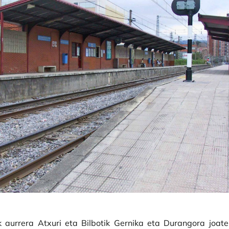
k aurrera Atxuri eta Bilbotik Gernika eta Durangora joat