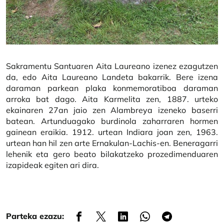
Sakramentu Santuaren Aita Laureano izenez ezagutzen
da, edo Aita Laureano Landeta bakarrik. Bere izena
daraman parkean plaka konmemoratiboa daraman
arroka bat dago. Aita Karmelita zen, 1887. urteko
ekainaren 27an jaio zen Alambreya izeneko baserri
batean. Artunduagako burdinola zaharraren hormen
gainean eraikia. 1912. urtean Indiara joan zen, 1963.
urtean han hil zen arte Ernakulan-Lachis-en. Beneragarri
lehenik eta gero beato bilakatzeko prozedimenduaren
izapideak egiten ari dira.
Parteka ezazu: