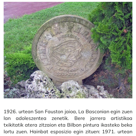
1926. urtean San Fauston jaioa, La Basconian egin zuen
lan adoleszentea zenetik. Bere jarrera artistikoa
txikitatik atera zitzaion eta Bilbon pintura ikasteko beka
lortu zuen. Hainbat esposizio egin zituen: 1971. urtean