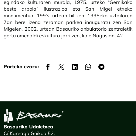
egindako kulturaren murala, 1975. urteko “Gernikako
beste arbola” ilustrazioa eta San Migel etxeko
monumentua. 1993. urtean hil zen. 1995eko uztailaren
7an bere izena zeraman parkea inauguratu zen San
Migelen. 2002. urtean Basauriko anbulatorio zentraletik
gertu omenaldi eskultura jarri zen, kale Nagusian, 42.
Parteka ezazu:
Basauriko Udaletxea
C/ Kareaga Goikoa 52.