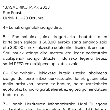
“BASAURIKO JAIAK 2013
San Fausto
Urriak 11 –20 Octubre”
4.- Lanak originalak izango dira.
5.- Epaimahaiak jaiak iragartzeko hautatu duen
kartelaren egileari 1.500,00 euroko saria emango zaio
eta 300,00 euroko akzesita udalerriko diseinurik onenari.
Sari horiek ezingo dira metatu eta legez xedatutako
atxikipenak izango dituzte. Indarreko legeria betez,
sariei PFEZren atxikipena aplikatuko zaie.
6.- Epaimahaiak lehiaketa hutsik uzteko ahalmena
izango du, bere iritziz aurkeztutako lanek gutxieneko
maila artistikoa lortzen ez badute, baita ustekabeko
edota ohiz kanpoko gorabeherek ez egitea gomendatzen
badute ere.
7.- Lanak Herritarren Informaziorako Udal Bulegoan
aurkeztuko dira lanegunetan 8:00etatik 14:00etara,