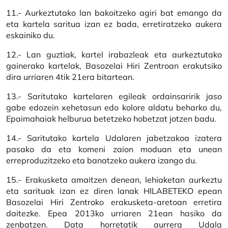
11.- Aurkeztutako lan bakoitzeko agiri bat emango da
eta kartela saritua izan ez bada, erretiratzeko aukera
eskainiko du.
12.- Lan guztiak, kartel irabazleak eta aurkeztutako
gainerako kartelak, Basozelai Hiri Zentroan erakutsiko
dira urriaren 4tik 21era bitartean.
13.- Saritutako kartelaren egileak ordainsaririk jaso
gabe edozein xehetasun edo kolore aldatu beharko du,
Epaimahaiak helburua betetzeko hobetzat jotzen badu.
14.- Saritutako kartela Udalaren jabetzakoa izatera
pasako da eta komeni zaion moduan eta unean
erreproduzitzeko eta banatzeko aukera izango du.
15.- Erakusketa amaitzen denean, lehiaketan aurkeztu
eta sarituak izan ez diren lanak HILABETEKO epean
Basozelai Hiri Zentroko erakusketa-aretoan erretira
daitezke. Epea 2013ko urriaren 21ean hasiko da
zenbatzen. Data horretatik aurrera Udala