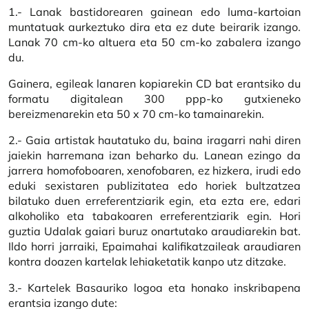
1.- Lanak bastidorearen gainean edo luma-kartoian
muntatuak aurkeztuko dira eta ez dute beirarik izango.
Lanak 70 cm-ko altuera eta 50 cm-ko zabalera izango
du.
Gainera, egileak lanaren kopiarekin CD bat erantsiko du
formatu digitalean 300 ppp-ko gutxieneko
bereizmenarekin eta 50 x 70 cm-ko tamainarekin.
2.- Gaia artistak hautatuko du, baina iragarri nahi diren
jaiekin harremana izan beharko du. Lanean ezingo da
jarrera homofoboaren, xenofobaren, ez hizkera, irudi edo
eduki sexistaren publizitatea edo horiek bultzatzea
bilatuko duen erreferentziarik egin, eta ezta ere, edari
alkoholiko eta tabakoaren erreferentziarik egin. Hori
guztia Udalak gaiari buruz onartutako araudiarekin bat.
Ildo horri jarraiki, Epaimahai kalifikatzaileak araudiaren
kontra doazen kartelak lehiaketatik kanpo utz ditzake.
3.- Kartelek Basauriko logoa eta honako inskribapena
erantsia izango dute: