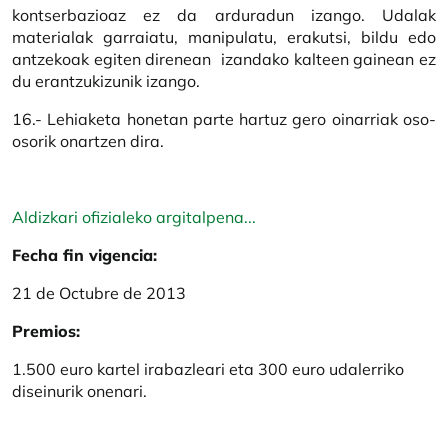
kontserbazioaz ez da arduradun izango. Udalak
materialak garraiatu, manipulatu, erakutsi, bildu edo
antzekoak egiten direnean izandako kalteen gainean ez
du erantzukizunik izango.
16.- Lehiaketa honetan parte hartuz gero oinarriak oso-
osorik onartzen dira.
Aldizkari ofizialeko argitalpena...
Fecha fin vigencia:
21 de Octubre de 2013
Premios:
1.500 euro kartel irabazleari eta 300 euro udalerriko
diseinurik onenari.