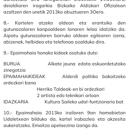
deialdiaren iragarkia Bizkaiko Aldizkari Ofizialean
azaltzen den unetik 2013ko abuztuaren 3Oera.
8.- Kartelen atzeko aldean eta erantsiko den
gutunazalaren kanpoaldean lanaren leloa idatziko da.
Aipatu gutunazalaren barruko aldean egilearen izena,
abizenak, helbidea eta telefonoa azalduko dira.
9.- Epaimahaia honako kideek osatuko dute:
BURUA Alkate jauna edota eskuordetutako
zinegotzia
EPAIMAHAIKIDEAK Alderdi politiko bakoitzeko
ordezkari bana
Herriko Taldeak-en bi ordezkari
2 artista edo teknikari arloan
IDAZKARIA Kultura Saileko udal-funtzionario bat
10.- Epaimahaia 2013ko irailaren 9an hamabietan
Udaletxean bilduko da, kartel irabazlea eta akzesita
aukeratzeko. Emaitza apelaezina izango da.