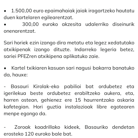
• 1.500,00 euro epaimahaiak jaiak iragartzeko hautatu
duen kartelaren egilearentzat.
• 300,00 euroko akzesita udalerriko diseinurik
onenarentzat.
Sari horiek ezin izango dira metatu eta legez xedatutako
atxikipenak izango dituzte. Indarreko legeria betez,
sariei PFEZren atxikipena aplikatuko zaie.
• Kartel txikiaren kasuan sari nagusi bakarra banatuko
da, hauxe:
- Basauri Kirolak-eko pabilioi bat ordubetez eta
igerilekua beste ordubetez erabiltzeko aukera, eta,
horren ostean, gehienez ere 15 haurrentzako askaria
kafetegian. Hori guztia instalazioak libre egotearen
menpe egongo da.
- Zoroak koadrillako kideek, Basauriko dendetan
erosteko 120 euroko bale bat.