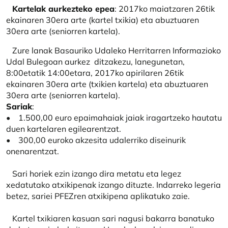
Kartelak aurkezteko epea
: 2017ko maiatzaren 26tik
ekainaren 30era arte (kartel txikia) eta abuztuaren
30era arte (seniorren kartela).
Zure lanak Basauriko Udaleko Herritarren Informazioko
Udal Bulegoan aurkez ditzakezu, lanegunetan,
8:00etatik 14:00etara, 2017ko apirilaren 26tik
ekainaren 30era arte (txikien kartela) eta abuztuaren
30era arte (seniorren kartela).
Sariak
:
• 1.500,00 euro epaimahaiak jaiak iragartzeko hautatu
duen kartelaren egilearentzat.
• 300,00 euroko akzesita udalerriko diseinurik
onenarentzat.
Sari horiek ezin izango dira metatu eta legez
xedatutako atxikipenak izango dituzte. Indarreko legeria
betez, sariei PFEZren atxikipena aplikatuko zaie.
Kartel txikiaren kasuan sari nagusi bakarra banatuko