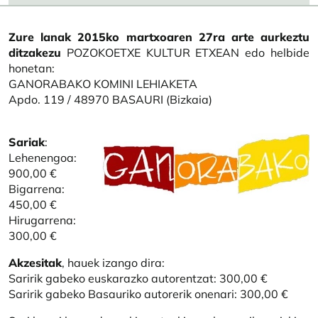
Zure lanak 2015ko martxoaren 27ra arte aurkeztu
ditzakezu
POZOKOETXE KULTUR ETXEAN edo helbide
honetan:
GANORABAKO KOMINI LEHIAKETA
Apdo. 119 / 48970 BASAURI (Bizkaia)
Irudia
Sariak
:
Lehenengoa:
900,00 €
Bigarrena:
450,00 €
Hirugarrena:
300,00 €
Akzesitak
, hauek izango dira:
Saririk gabeko euskarazko autorentzat: 300,00 €
Saririk gabeko Basauriko autorerik onenari: 300,00 €