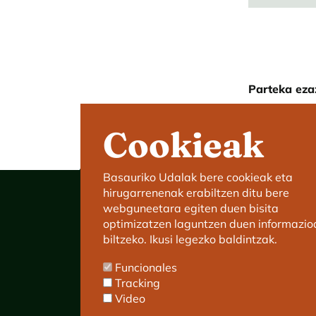
Parteka eza
Cookieak
Basauriko Udalak bere cookieak eta
hirugarrenenak erabiltzen ditu bere
webguneetara egiten duen bisita
optimizatzen laguntzen duen informazio
biltzeko. Ikusi legezko baldintzak.
Basauriko Udaletxea
Funcionales
C/ Kareaga Goikoa 52.
Tracking
P.K.:48970 Basauri.
Video
Tlfn.: 94 466 63 00