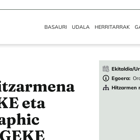
BASAURI
UDALA
HERRITARRAK
G
Ekitaldia/U
Egoera
Or
itzarmena
Hitzarmen 
KE eta
aphic
s GEKE