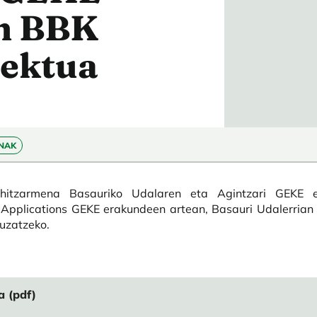
n BBK
ektua
NAK
 hitzarmena Basauriko Udalaren eta Agintzari GEKE
Applications GEKE erakundeen artean, Basauri Udalerria
uzatzeko.
a (pdf)