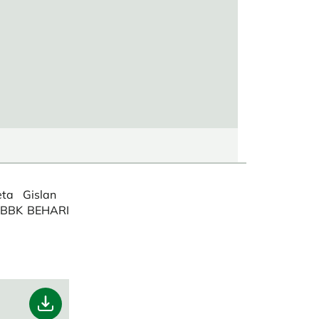
 eta Gislan
n BBK BEHARI