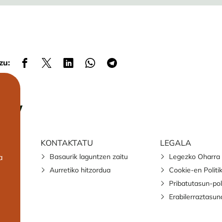
zu:
KONTAKTATU
LEGALA
Basaurik laguntzen zaitu
Legezko Oharra
a
Aurretiko hitzordua
Cookie-en Politi
Pribatutasun-pol
Erabilerraztasun