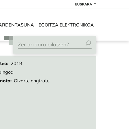
EUSKARA
ARDENTASUNA
EGOITZA ELEKTRONIKOA
rtea
2019
aingoa
mota
Gizarte ongizate