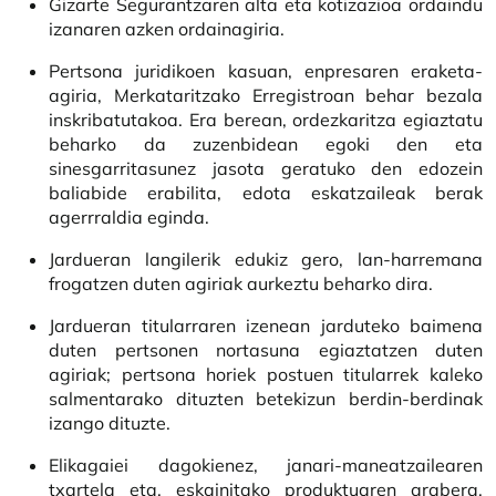
Gizarte Segurantzaren alta eta kotizazioa ordaindu
izanaren azken ordainagiria.
Pertsona juridikoen kasuan, enpresaren eraketa-
agiria, Merkataritzako Erregistroan behar bezala
inskribatutakoa. Era berean, ordezkaritza egiaztatu
beharko da zuzenbidean egoki den eta
sinesgarritasunez jasota geratuko den edozein
baliabide erabilita, edota eskatzaileak berak
agerrraldia eginda.
Jardueran langilerik edukiz gero, lan-harremana
frogatzen duten agiriak aurkeztu beharko dira.
Jardueran titularraren izenean jarduteko baimena
duten pertsonen nortasuna egiaztatzen duten
agiriak; pertsona horiek postuen titularrek kaleko
salmentarako dituzten betekizun berdin-berdinak
izango dituzte.
Elikagaiei dagokienez, janari-maneatzailearen
txartela eta, eskainitako produktuaren arabera,