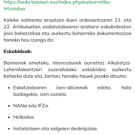
https://sede.basauri.eus/index.php/eu/aurretiko-
hitzordua
Kaleko salmenta arautzen duen ordenantzaren 21. eta
22. Artikuluetan xedatutakoaren arabera eskabideetan
jaso beharrekoa eta aurkeztu beharreko dokumentazioa
honako hau izango da:
Eskabideak:
Baimenak emateko, interesdunek aurretiaz Alkatetza-
Lehendakaritzari zuzendutako eskabidea aurkeztu
beharko dute eta, bertan, honako hauek jasoko dituzte:
Eskatzailearen izen-abizenak edota, hala
badagokio, izen soziala.
NANa edo IFZa.
Helbidea.
Instalazioen eta salgaien deskripzioa.