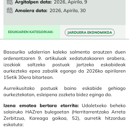
Argitalpen data
2026, Apirila, 9
Amaiera data
2026, Apirila, 30
EDUKIAREN KATEGORIAK
JARDUERA EKONOMIKOA
Basauriko udalerrian kaleko salmenta arautzen duen
ordenantzaren 9. artikuluak xedatutakoaren arabera,
izozkiak saltzeko postuak jartzeko eskabideak
aurkezteko epea zabalik egongo da 2026ko apirilaren
15etik 30era bitartean.
Aurreikusitako postuak baino eskabide gehiago
aurkeztekotan, esleipena zozketa bidez egingo da.
Izena ematea bertara etorrita:
Udaletxeko beheko
solairuko HAZren bulegoetan (Herritarrentzako Arreta
Zerbitzua, Kareaga goikoa, 52), aurretik hitzordua
eskatuta: