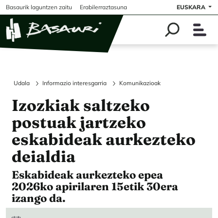
Skip to main content
Basaurik laguntzen zaitu
Erabilerraztasuna
EUSKARA
Udala
Informazio interesgarria
Komunikazioak
Izozkiak saltzeko
postuak jartzeko
eskabideak aurkezteko
deialdia
Eskabideak aurkezteko epea
2026ko apirilaren 15etik 30era
izango da.