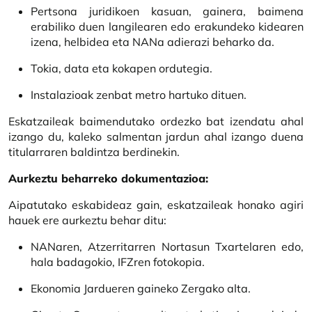
Pertsona juridikoen kasuan, gainera, baimena
erabiliko duen langilearen edo erakundeko kidearen
izena, helbidea eta NANa adierazi beharko da.
Tokia, data eta kokapen ordutegia.
Instalazioak zenbat metro hartuko dituen.
Eskatzaileak baimendutako ordezko bat izendatu ahal
izango du, kaleko salmentan jardun ahal izango duena
titularraren baldintza berdinekin.
Aurkeztu beharreko dokumentazioa:
Aipatutako eskabideaz gain, eskatzaileak honako agiri
hauek ere aurkeztu behar ditu:
NANaren, Atzerritarren Nortasun Txartelaren edo,
hala badagokio, IFZren fotokopia.
Ekonomia Jardueren gaineko Zergako alta.