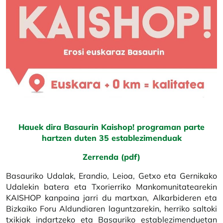
Hauek dira Basaurin Kaishop! programan parte
hartzen duten 35 establezimenduak
Zerrenda (pdf)
Basauriko Udalak, Erandio, Leioa, Getxo eta Gernikako
Udalekin batera eta Txorierriko Mankomunitatearekin
KAISHOP kanpaina jarri du martxan, Alkarbideren eta
Bizkaiko Foru Aldundiaren laguntzarekin, herriko saltoki
txikiak indartzeko eta Basauriko establezimenduetan