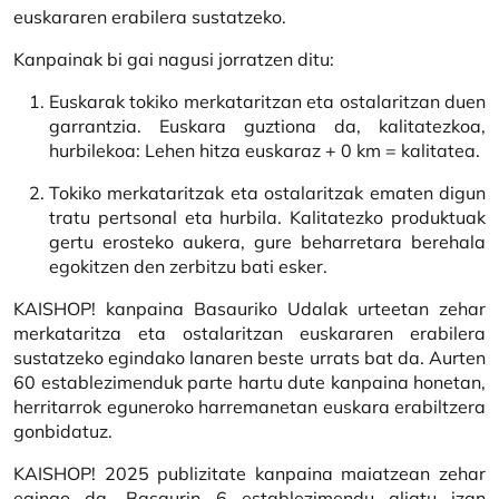
euskararen erabilera sustatzeko.
Kanpainak bi gai nagusi jorratzen ditu:
Euskarak tokiko merkataritzan eta ostalaritzan duen
garrantzia. Euskara guztiona da, kalitatezkoa,
hurbilekoa: Lehen hitza euskaraz + 0 km = kalitatea.
Tokiko merkataritzak eta ostalaritzak ematen digun
tratu pertsonal eta hurbila. Kalitatezko produktuak
gertu erosteko aukera, gure beharretara berehala
egokitzen den zerbitzu bati esker.
KAISHOP! kanpaina Basauriko Udalak urteetan zehar
merkataritza eta ostalaritzan euskararen erabilera
sustatzeko egindako lanaren beste urrats bat da. Aurten
60 establezimenduk parte hartu dute kanpaina honetan,
herritarrok eguneroko harremanetan euskara erabiltzera
gonbidatuz.
KAISHOP! 2025 publizitate kanpaina maiatzean zehar
egingo da. Basaurin 6 establezimendu aliatu izan