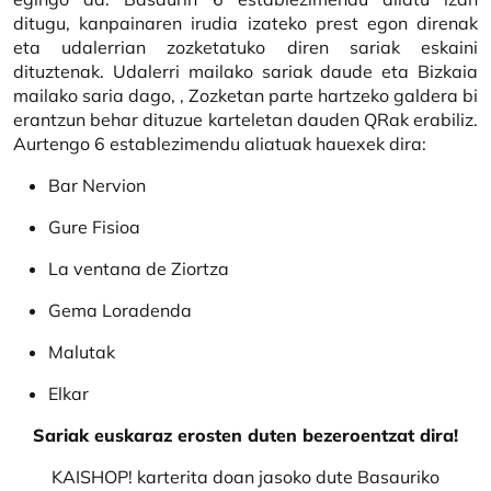
ditugu, kanpainaren irudia izateko prest egon direnak
eta udalerrian zozketatuko diren sariak eskaini
dituztenak. Udalerri mailako sariak daude eta Bizkaia
mailako saria dago, , Zozketan parte hartzeko galdera bi
erantzun behar dituzue karteletan dauden QRak erabiliz.
Aurtengo 6 establezimendu aliatuak hauexek dira:
Bar Nervion
Gure Fisioa
La ventana de Ziortza
Gema Loradenda
Malutak
Elkar
Sariak euskaraz erosten duten bezeroentzat dira!
KAISHOP! karterita doan jasoko dute Basauriko