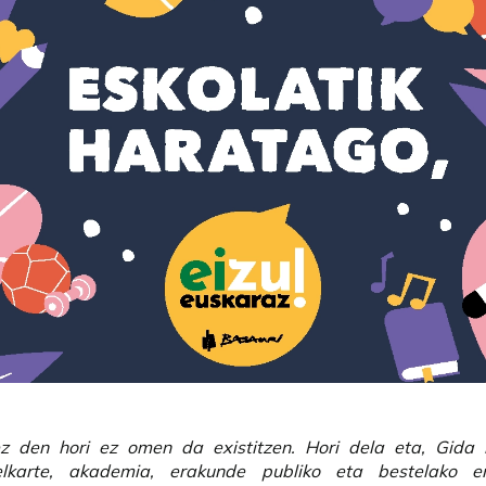
z den hori ez omen da existitzen. Hori dela eta, Gida 
elkarte, akademia, erakunde publiko eta bestelako e