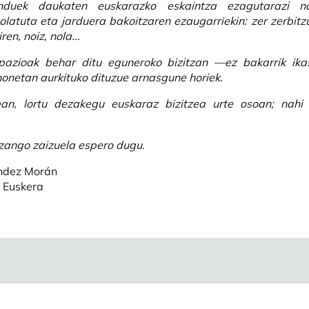
enduek daukaten euskarazko eskaintza ezagutarazi na
latuta eta jarduera bakoitzaren ezaugarriekin: zer zerbitz
en, noiz, nola...
pazioak behar ditu eguneroko bizitzan —ez bakarrik ika
onetan aurkituko dituzue arnasgune horiek.
ean, lortu dezakegu euskaraz bizitzea urte osoan; nahi 
izango zaizuela espero dugu
.
ndez Morán
 Euskera