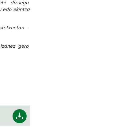
hi dizuegu,
u edo ekintza
stetxeetan—.
izanez gero,