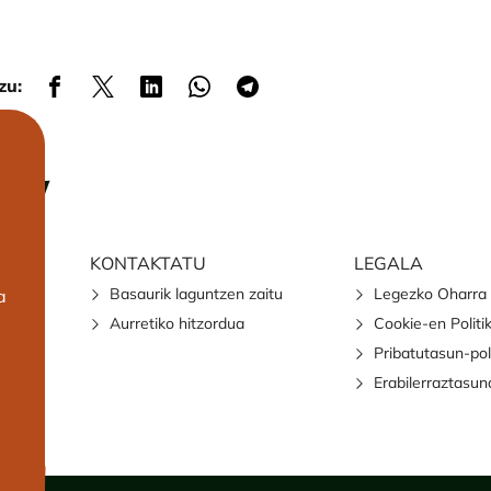
zu:
KONTAKTATU
LEGALA
Basaurik laguntzen zaitu
Legezko Oharra
a
Aurretiko hitzordua
Cookie-en Politi
Pribatutasun-pol
Erabilerraztasun