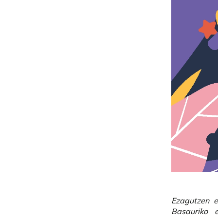
Ezagutzen e
Basauriko 