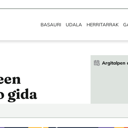
BASAURI
UDALA
HERRITARRAK
G
Argitalpen 
een
o gida