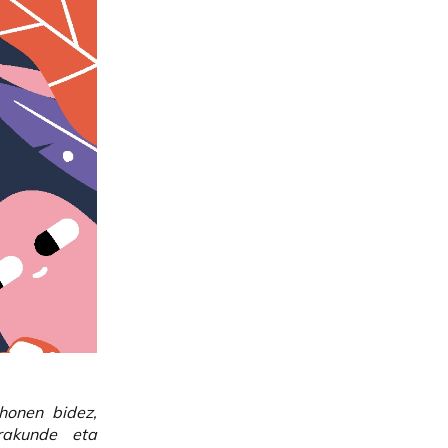
honen bidez,
rakunde eta