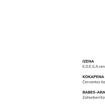
IZENA
E.D.E.S.A.re
KOKAPENA
Cervantes k
BABES-ARA
Zaharberritz