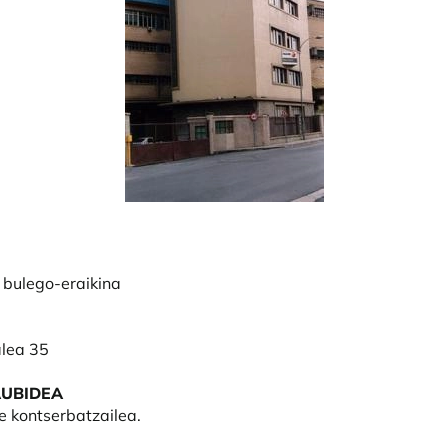
n bulego-eraikina
alea 35
UBIDEA
e kontserbatzailea.