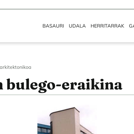
BASAURI
UDALA
HERRITARRAK
G
arkitektonikoa
n bulego-eraikina