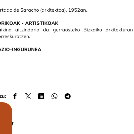
rtado de Saracho (arkitektoa), 1952an.
ORIKOAK - ARTISTIKOAK
ikina aitzindaria da gerraosteko Bizkaiko arkitektur
rreskuratzen.
ZIO-INGURUNEA
zu: