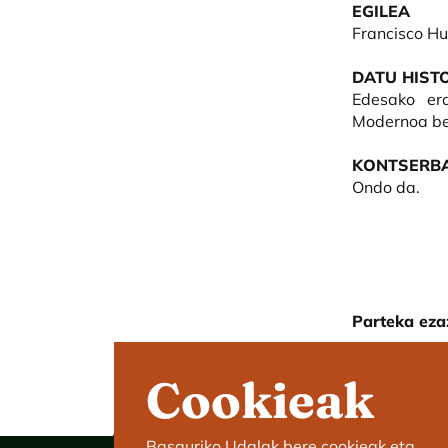
EGILEA
Francisco Hu
DATU HIST
Edesako era
Modernoa be
KONTSERBA
Ondo da.
Parteka eza
Cookieak
Basauriko Udalak bere cookieak eta