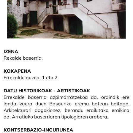
IZENA
Rekalde baserria.
KOKAPENA
Errekalde auzoa, 1 eta 2
DATU HISTORIKOAK - ARTISTIKOAK
Errekalde baserria azpimarratzekoa da, oraindik ere
landa-izaera duen Basauriko eremu batean baitago.
Arkitekturari dagokionez, berandu eraikitako eraikina
da, Arratiako baserriaren tipologiaren arabera.
KONTSERBAZIO-INGURUNEA