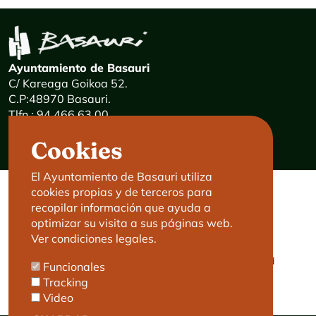
Ayuntamiento de Basauri
C/ Kareaga Goikoa 52.
C.P:48970 Basauri.
Tlfn.: 94 466 63 00
Mensajes 24 horas: 900 840 841
Cookies
E-mail:
haz@basauri.eus
El Ayuntamiento de Basauri utiliza
cookies propias y de terceros para
CONTACTO
LEGAL
recopilar información que ayuda a
optimizar su visita a sus páginas web.
Basauri le atiende
Aviso legal
Ver condiciones legales.
Cita previa
Política de Cookies
Política de privacidad
Funcionales
Accesibilidad
Tracking
Video