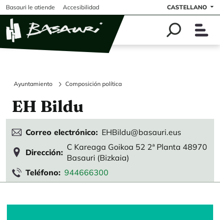
Pasar al contenido principal
Basauri le atiende
Accesibilidad
CASTELLANO
Ayuntamiento
Composición política
EH Bildu
Correo electrónico
EHBildu@basauri.eus
C Kareaga Goikoa 52 2ª Planta 48970
Dirección
Basauri (Bizkaia)
Teléfono
944666300