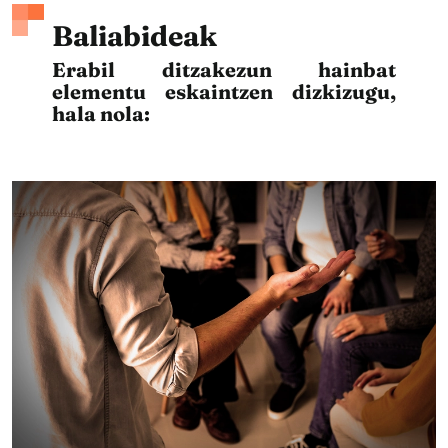
Baliabideak
Erabil ditzakezun hainbat
elementu eskaintzen dizkizugu,
hala nola: