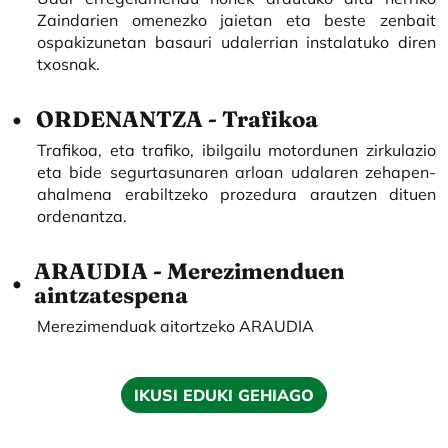
Zaindarien omenezko jaietan eta beste zenbait
ospakizunetan basauri udalerrian instalatuko diren
txosnak.
ORDENANTZA - Trafikoa
Trafikoa, eta trafiko, ibilgailu motordunen zirkulazio
eta bide segurtasunaren arloan udalaren zehapen-
ahalmena erabiltzeko prozedura arautzen dituen
ordenantza.
ARAUDIA - Merezimenduen
aintzatespena
Merezimenduak aitortzeko ARAUDIA
IKUSI EDUKI GEHIAGO