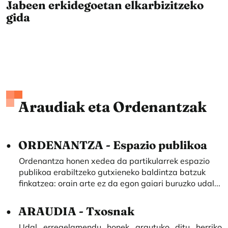
Jabeen erkidegoetan elkarbizitzeko
gida
Araudiak eta Ordenantzak
ORDENANTZA - Espazio publikoa
Ordenantza honen xedea da partikularrek espazio
publikoa erabiltzeko gutxieneko baldintza batzuk
finkatzea: orain arte ez da egon gaiari buruzko udal...
ARAUDIA - Txosnak
Udal erregelamendu honek arautuko ditu herriko