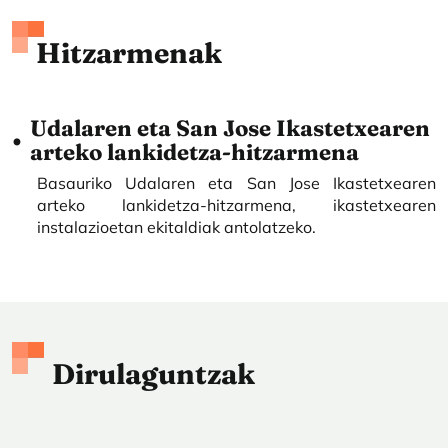
Hitzarmenak
Udalaren eta San Jose Ikastetxearen
arteko lankidetza-hitzarmena
Basauriko Udalaren eta San Jose Ikastetxearen
arteko lankidetza-hitzarmena, ikastetxearen
instalazioetan ekitaldiak antolatzeko.
Dirulaguntzak