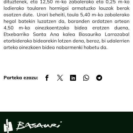
dituztenek, eta 12,50 m-ko zabalerako eta 0,25 m-ko
lodierako taularen hormigoi armatuzko lauzak berak
osatzen dute. Urari beheiti, taula 5,40 m-ko zabalerako
hegal batekin luzatzen da, baranden ardatzen artean
4,50 m-ko oinezkoentzako bidea eratzen duena,
Etxebarriko Santa Ana kalea Basauriko Larrazabal
etorbiderako bidearekin lotzen dena, beraz, bi udalerrien
arteko oinezkoen bidea nabarmenki hobetu da.
Parteka ezazu: