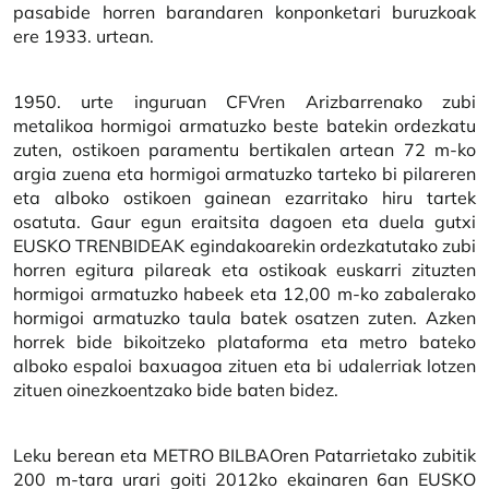
pasabide horren barandaren konponketari buruzkoak
ere 1933. urtean.
1950. urte inguruan CFVren Arizbarrenako zubi
metalikoa hormigoi armatuzko beste batekin ordezkatu
zuten, ostikoen paramentu bertikalen artean 72 m-ko
argia zuena eta hormigoi armatuzko tarteko bi pilareren
eta alboko ostikoen gainean ezarritako hiru tartek
osatuta. Gaur egun eraitsita dagoen eta duela gutxi
EUSKO TRENBIDEAK egindakoarekin ordezkatutako zubi
horren egitura pilareak eta ostikoak euskarri zituzten
hormigoi armatuzko habeek eta 12,00 m-ko zabalerako
hormigoi armatuzko taula batek osatzen zuten. Azken
horrek bide bikoitzeko plataforma eta metro bateko
alboko espaloi baxuagoa zituen eta bi udalerriak lotzen
zituen oinezkoentzako bide baten bidez.
Leku berean eta METRO BILBAOren Patarrietako zubitik
200 m-tara urari goiti 2012ko ekainaren 6an EUSKO