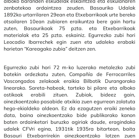
alboko baranden eskudelak eskaintzea eta eskulanaren
zenbatekoa ordaintzea zeuden. Basauriko Udalak
1892ko urtarrilaren 29ean eta Etxebarrikoak urte bereko
otsailaren 10ean zubiaren eraikuntza bere gain hartu
zuten, Basaurikoak 75 pzta. eta Etxebarrikoak
materialak eta 25 pzta. eskainiz. Egurrezko zubi hori
Leocadio Ibarrechek egin zuen eta udaleko erabaki
horietan “Kareagako zubia” deitzen zen.
Egurrezko zubi hori 72 m-ko luzerako metalezko zubi
batekin ordezkatu zuten, Compañía de Ferrocarriles
Vascongados zelakoak eraikia Bilbotik Durangorako
linearako. Sareta-habeak, tarteko bi pilare eta alboko
ostikoak erabili zituen. Zubiak, bideez gain,
oinezkoentzako pasabide atxikia zuen egurrean zolatuta
hego-ekialdeko aldean. Ez da ezagutzen eraiki zeneko
data, baina oinezkoentzako bide publikorako kanon
baten ordainketari buruzko agiriak daude, eragindako
udalek CFVri egina, 1931tik 1935ra bitartean, baita
Basauri Etxebarrirekin oinezkoentzako lotzen zuen