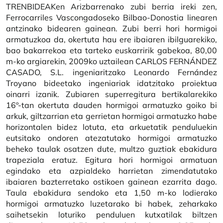
TRENBIDEAKen Arizbarrenako zubi berria ireki zen,
Ferrocarriles Vascongadoseko Bilbao-Donostia linearen
antzinako bidearen gainean. Zubi berri hori hormigoi
armatuzkoa da, okertuta hau ere ibaiaren ibilguarekiko,
bao bakarrekoa eta tarteko euskarririk gabekoa, 80,00
m-ko argiarekin, 2009ko uztailean CARLOS FERNÁNDEZ
CASADO, S.L. ingeniaritzako Leonardo Fernández
Troyano bideetako ingeniariak idatzitako proiektua
oinarri izanik. Zubiaren superregitura bertikalarekiko
16º-tan okertuta dauden hormigoi armatuzko goiko bi
arkuk, giltzarrian eta gerrietan hormigoi armatuzko habe
horizontalen bidez lotuta, eta arkuetatik penduluekin
eutsitako ondoren atezatutako hormigoi armatuzko
beheko taulak osatzen dute, multzo guztiak ebakidura
trapeziala eratuz. Egitura hori hormigoi armatuan
egindako eta azpialdeko harrietan zimendatutako
ibaiaren bazterretako ostikoen gainean ezarrita dago.
Taula ebakidura sendoko eta 1,50 m-ko lodierako
hormigoi armatuzko luzetarako bi habek, zeharkako
saihetsekin loturiko penduluen kutxatilak biltzen