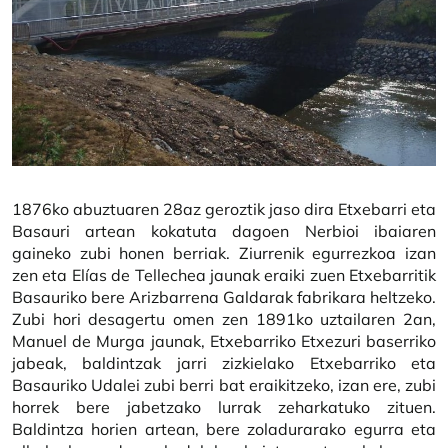
1876ko abuztuaren 28az geroztik jaso dira Etxebarri eta
Basauri artean kokatuta dagoen Nerbioi ibaiaren
gaineko zubi honen berriak. Ziurrenik egurrezkoa izan
zen eta Elías de Tellechea jaunak eraiki zuen Etxebarritik
Basauriko bere Arizbarrena Galdarak fabrikara heltzeko.
Zubi hori desagertu omen zen 1891ko uztailaren 2an,
Manuel de Murga jaunak, Etxebarriko Etxezuri baserriko
jabeak, baldintzak jarri zizkielako Etxebarriko eta
Basauriko Udalei zubi berri bat eraikitzeko, izan ere, zubi
horrek bere jabetzako lurrak zeharkatuko zituen.
Baldintza horien artean, bere zoladurarako egurra eta