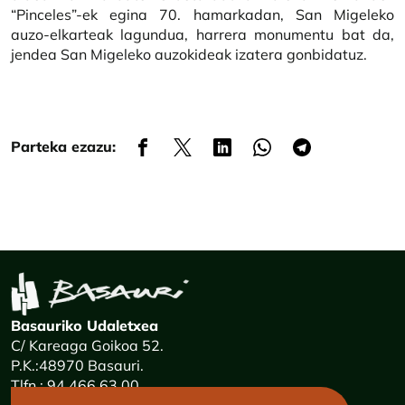
“Pinceles”-ek egina 70. hamarkadan, San Migeleko
auzo-elkarteak lagundua, harrera monumentu bat da,
jendea San Migeleko auzokideak izatera gonbidatuz.
Parteka ezazu:
Basauriko Udaletxea
C/ Kareaga Goikoa 52.
P.K.:48970 Basauri.
Tlfn.: 94 466 63 00