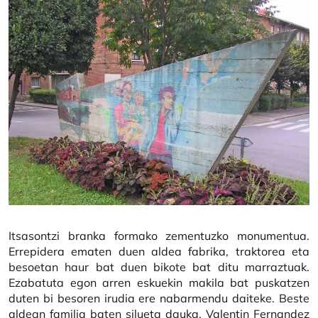
Itsasontzi branka formako zementuzko monumentua.
Errepidera ematen duen aldea fabrika, traktorea eta
besoetan haur bat duen bikote bat ditu marraztuak.
Ezabatuta egon arren eskuekin makila bat puskatzen
duten bi besoren irudia ere nabarmendu daiteke. Beste
aldean familia baten silueta dauka. Valentin Fernandez