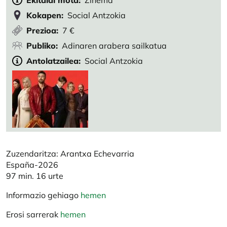
Ekitaldi mota
Zinema
Kokapen
Social Antzokia
Prezioa
7 €
Publiko
Adinaren arabera sailkatua
Antolatzailea
Social Antzokia
Zuzendaritza: Arantxa Echevarria
España-2026
97 min. 16 urte
Informazio gehiago
hemen
Erosi sarrerak
hemen