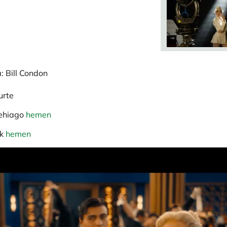
: Bill Condon
urte
gehiago
hemen
ak
hemen