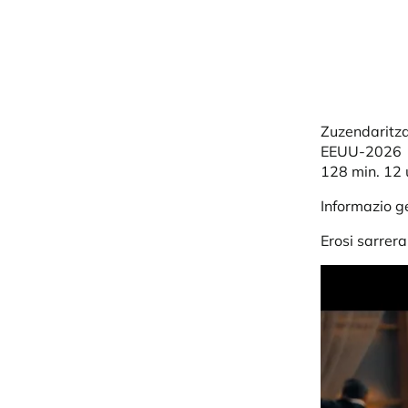
Zuzendaritza
EEUU-2026
128 min. 12 
Informazio 
Erosi sarrer