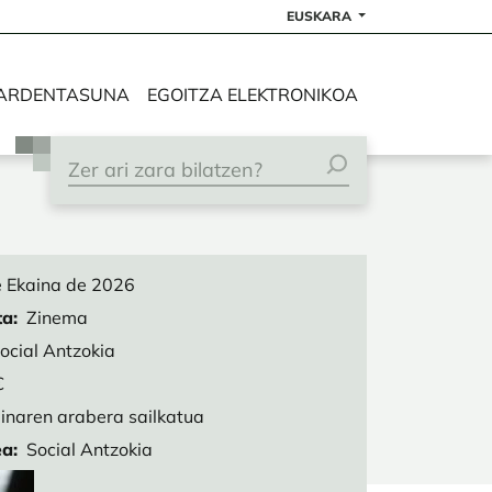
EUSKARA
ARDENTASUNA
EGOITZA ELEKTRONIKOA
 Ekaina de 2026
ta
Zinema
ocial Antzokia
€
inaren arabera sailkatua
ea
Social Antzokia