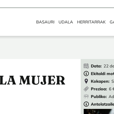
BASAURI
UDALA
HERRITARRAK
G
Data
22 de
Ekitaldi mo
 LA MUJER
Kokapen
S
Prezioa
6 
Publiko
Ad
Antolatzail