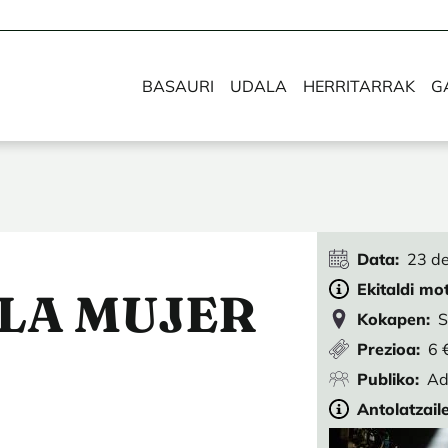
BASAURI
UDALA
HERRITARRAK
G
Data
23 de
Ekitaldi mo
 LA MUJER
Kokapen
S
Prezioa
6 
Publiko
Ad
Antolatzail