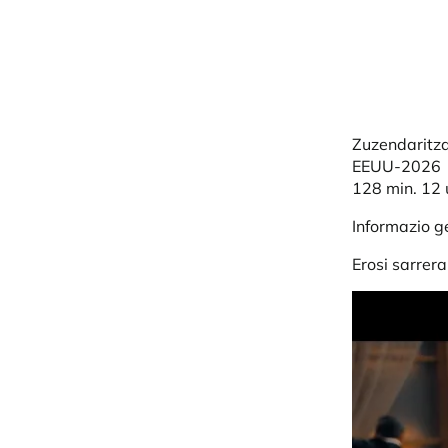
Zuzendaritza
EEUU-2026
128 min. 12 
Informazio 
Erosi sarrer