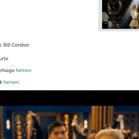
: Bill Condon
urte
gehiago
hemen
ak
hemen