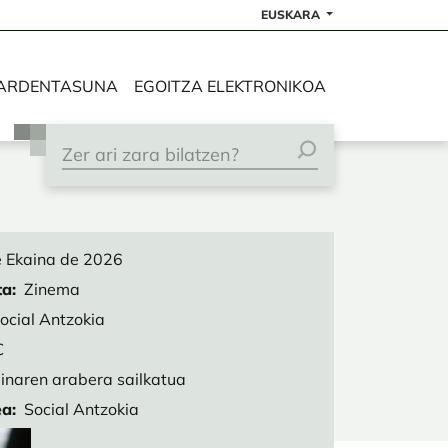
EUSKARA
ARDENTASUNA
EGOITZA ELEKTRONIKOA
 Ekaina de 2026
ta
Zinema
ocial Antzokia
€
inaren arabera sailkatua
ea
Social Antzokia