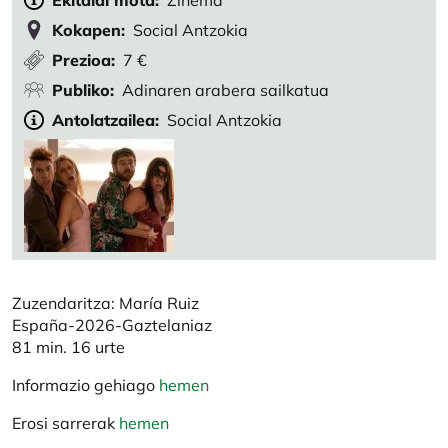
Ekitaldi mota
Zinema
Kokapen
Social Antzokia
Prezioa
7 €
Publiko
Adinaren arabera sailkatua
Antolatzailea
Social Antzokia
Zuzendaritza: María Ruiz
España-2026-Gaztelaniaz
81 min. 16 urte
Informazio gehiago
hemen
Erosi sarrerak
hemen